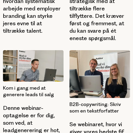
hvordan systematisk
strategisk med at
arbejde med employer
tiltrække flere
branding kan styrke
tilflyttere. Det kræver
jeres evne til at
først og fremmest, at
tiltrække talent.
du kan svare på ét
eneste spørgsmål.
Kom i gang med at
generere leads til salg
B2B-copywriting: Skriv
Denne webinar-
som en tekstforfatter
optagelse er for dig,
som ved, at
Se webinaret, hvor vi
leadgenerering er hot,
giver vores bedste fif