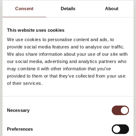
Consent
Details
About
Hey kommune - hvad vil du
Tone of voice for B2B-
This website uses cookies
mig?
brands
We use cookies to personalise content and ads, to
Kommunebranding er
På dette webinar får du
provide social media features and to analyse our traffic.
ret selvmodsigende.
vores bedste råd til,
We also share information about your use of our site with
Der er 98 kommuner
hvordan du som
our social media, advertising and analytics partners who
med præcis de samme
videnstærk B2B-
may combine it with other information that you’ve
kerneopgaver – mens
virksomhed finder din
provided to them or that they’ve collected from your use
branding handler om at
unikke brandstemme,
of their services.
finde det (unikt)
der skiller dig ud fra
differentierende. På
dine slipsebærende (og
C
dette webinar gør Liv
i øvrigt p****
Necessary
o
og Casper dig klogere
irriterende)
n
på at finde din
konkurrenter.
s
fortælling og fortælle
Preferences
e