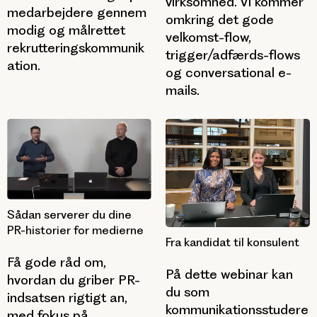
virksomhed. Vi kommer
medarbejdere gennem
omkring det gode
modig og målrettet
velkomst-flow,
rekrutteringskommunik
trigger/adfærds-flows
ation.
og conversational e-
mails.
Sådan serverer du dine
PR-historier for medierne
Fra kandidat til konsulent
Få gode råd om,
På dette webinar kan
hvordan du griber PR-
du som
indsatsen rigtigt an,
kommunikationsstudere
med fokus på