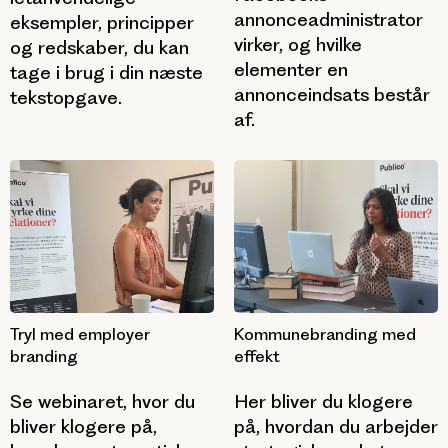
annonceadministrator
eksempler, principper
virker, og hvilke
og redskaber, du kan
elementer en
tage i brug i din næste
annonceindsats består
tekstopgave.
af.
Tryl med employer
Kommunebranding med
branding
effekt
Se webinaret, hvor du
Her bliver du klogere
bliver klogere på,
på, hvordan du arbejder