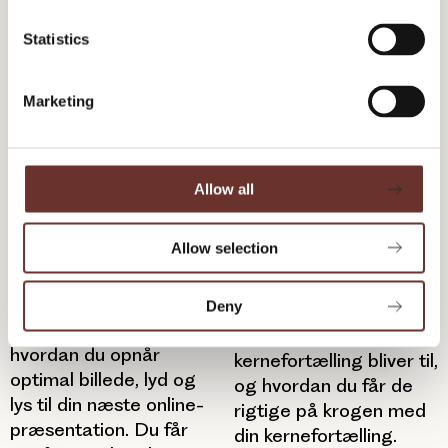
den de rigtige steder.
n
t
Statistics
S
e
Marketing
l
e
c
t
Allow all
i
Styrk din online-
Tiltræk de rigtige med din
o
præsentation med
kernefortælling
Allow selection
n
filmtekniske greb
Her giver Uffe og
Her giver Josefine og
Deny
Simon dig gode råd
Eskild dig gode råd om,
om, hvordan en
hvordan du opnår
kernefortælling bliver til,
optimal billede, lyd og
og hvordan du får de
lys til din næste online-
rigtige på krogen med
præsentation. Du får
din kernefortælling.