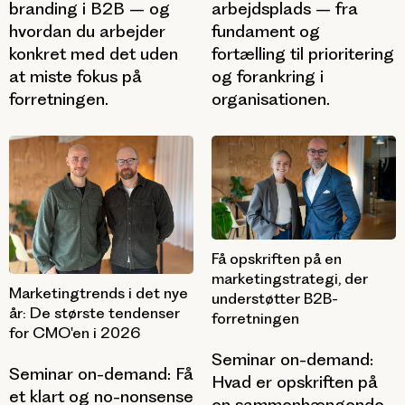
branding i B2B – og
arbejdsplads – fra
hvordan du arbejder
fundament og
konkret med det uden
fortælling til prioritering
at miste fokus på
og forankring i
forretningen.
organisationen.
Få opskriften på en
marketingstrategi, der
Marketingtrends i det nye
understøtter B2B-
år: De største tendenser
forretningen
for CMO'en i 2026
Seminar on-demand:
Seminar on-demand: Få
Hvad er opskriften på
et klart og no-nonsense
en sammenhængende