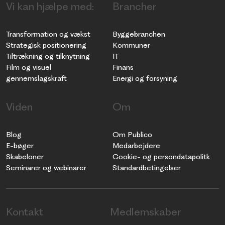
Vi kan hjælpe med:
Brancher
Transformation og vækst
Byggebranchen
Strategisk positionering
Kommuner
Tiltrækning og tilknytning
IT
Film og visuel
Finans
gennemslagskraft
Energi og forsyning
Viden
Om
Blog
Om Publico
E-bøger
Medarbejdere
Skabeloner
Cookie- og persondatapolitk
Seminarer og webinarer
Standardbetingelser
Kontakt
Medlemskaber