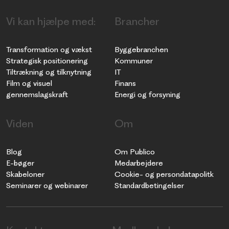
Vi kan hjælpe med:
Brancher
Transformation og vækst
Byggebranchen
Strategisk positionering
Kommuner
Tiltrækning og tilknytning
IT
Film og visuel
Finans
gennemslagskraft
Energi og forsyning
Viden
Om
Blog
Om Publico
E-bøger
Medarbejdere
Skabeloner
Cookie- og persondatapolitk
Seminarer og webinarer
Standardbetingelser