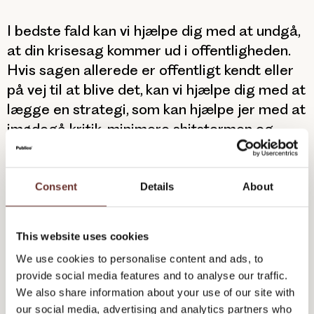
I bedste fald kan vi hjælpe dig med at undgå,
at din krisesag kommer ud i offentligheden.
Hvis sagen allerede er offentligt kendt eller
på vej til at blive det, kan vi hjælpe dig med at
lægge en strategi, som kan hjælpe jer med at
imødegå kritik, minimere shitstormen og
sikre en troværdig kommunikation til både
nære stakeholders og medier.
Consent
Details
About
Evalueringen
er din virksomheds mulighed for
at komme stærkere ud på den anden side.
This website uses cookies
Dels via en nøgtern vurdering af indsatsen –
We use cookies to personalise content and ads, to
fungerede den efter hensigten? Og afledt
provide social media features and to analyse our traffic.
heraf: Hvad skal vi justere i beredskabet?
We also share information about your use of our site with
Skal vi ændre noget i virksomhedens
our social media, advertising and analytics partners who