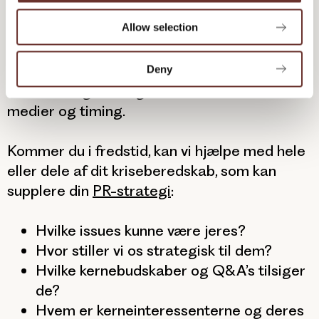
overblik og hurtige hænder, der kan
o
Allow selection
producere jeres svar på krisen. Her er fokus
n
på lynhurtigt at forstå krisens natur,
risikopotentiale, stakeholders og bedste
Deny
modsvar. Og at vælge de rette budskaber,
medier og timing.
Kommer du i fredstid, kan vi hjælpe med hele
eller dele af dit kriseberedskab, som kan
supplere din
PR-strategi
:
Hvilke issues kunne være jeres?
Hvor stiller vi os strategisk til dem?
Hvilke kernebudskaber og Q&A’s tilsiger
de?
Hvem er kerneinteressenterne og deres