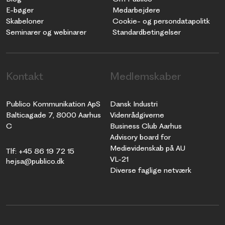
E-bøger
Medarbejdere
Skabeloner
Cookie- og persondatapolitk
Seminarer og webinarer
Standardbetingelser
Kontakt
Medlemskaber
Publico Kommunikation ApS
Dansk Industri
Balticagade 7, 8000 Aarhus
Videnrådgiverne
C
Business Club Aarhus
Advisory board for
Medievidenskab på AU
Tlf: +45 86 19 72 15
VL-21
hejsa@publico.dk
Diverse faglige netværk