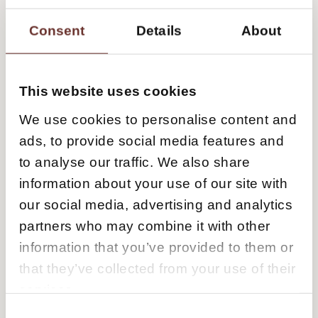
hvor forretningsmål, målgrupper,
ønskemedier, kernebudskaber og
Consent
Details
About
pressekontakt er på agendaen.
Jeres input klæder os på til at forme en
This website uses cookies
strategi, som sikrer retning i jeres proaktive
We use cookies to personalise content and
og reaktive PR-indsatser. Helt konkret
ads, to provide social media features and
leverer vi to håndgribelige outputs:
to analyse our traffic. We also share
Strategi:
PR-strategien i en PowerPoint,
information about your use of our site with
som giver overblik over målgrupper,
our social media, advertising and analytics
medier, budskaber, PR-mål m.v.
partners who may combine it with other
Baggrundsdokumentet
: Alle
information that you’ve provided to them or
mellemregninger og overvejelser, der
that they’ve collected from your use of their
ligger bag punkterne i strategien.
services.
C