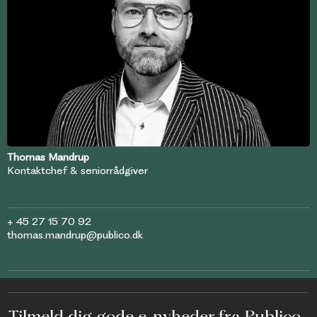
Thomas Mandrup
Kontaktchef & seniorrådgiver
+ 45 27 15 70 92
thomas.mandrup@publico.dk
Tilmeld dig gode e-nyheder fra Publico,