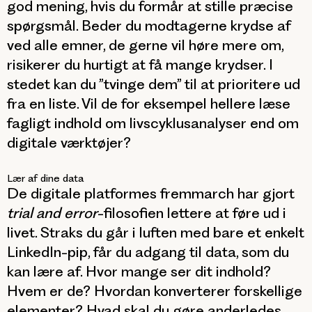
god mening, hvis du formår at stille præcise
spørgsmål. Beder du modtagerne krydse af
ved alle emner, de gerne vil høre mere om,
risikerer du hurtigt at få mange krydser. I
stedet kan du ”tvinge dem” til at prioritere ud
fra en liste. Vil de for eksempel hellere læse
fagligt indhold om livscyklusanalyser end om
digitale værktøjer?
Lær af dine data
De digitale platformes fremmarch har gjort
trial and error
-filosofien lettere at føre ud i
livet. Straks du går i luften med bare et enkelt
LinkedIn-pip, får du adgang til data, som du
kan lære af. Hvor mange ser dit indhold?
Hvem er de? Hvordan konverterer forskellige
elementer? Hvad skal du gøre anderledes