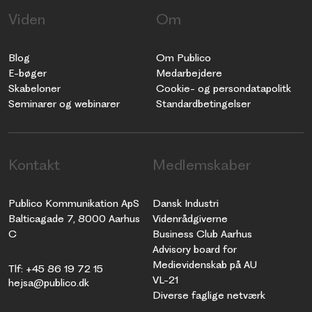
Viden
Om
Blog
Om Publico
E-bøger
Medarbejdere
Skabeloner
Cookie- og persondatapolitk
Seminarer og webinarer
Standardbetingelser
Kontakt
Medlemskaber
Publico Kommunikation ApS
Dansk Industri
Balticagade 7, 8000 Aarhus
Videnrådgiverne
C
Business Club Aarhus
Advisory board for
Medievidenskab på AU
Tlf: +45 86 19 72 15
VL-21
hejsa@publico.dk
Diverse faglige netværk