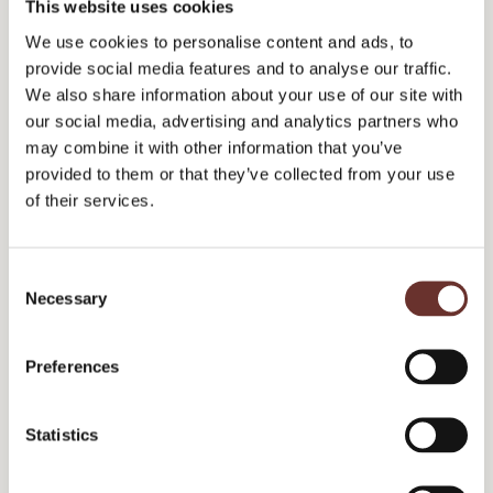
This website uses cookies
We use cookies to personalise content and ads, to
Proaktiv og reaktiv pressekontakt
provide social media features and to analyse our traffic.
We also share information about your use of our site with
our social media, advertising and analytics partners who
may combine it with other information that you’ve
provided to them or that they’ve collected from your use
of their services.
Thought leadership
C
Necessary
o
n
s
Preferences
e
n
Debatindlæg
t
Statistics
S
e