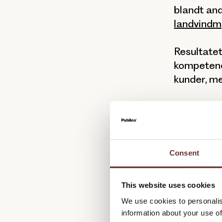
blandt an
landvindm
Resultatet
kompetenc
kunder, me
Filmo
Consent
I filmprod
offshore. 
This website uses cookies
optagelse
We use cookies to personalis
installatio
information about your use of