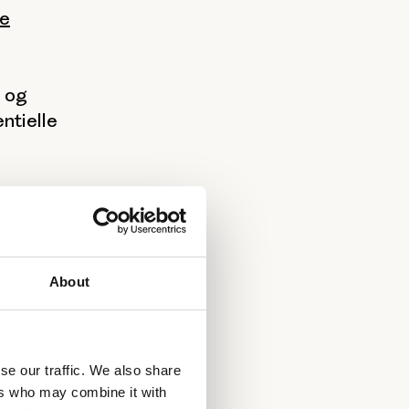
te
r og
ntielle
ore
About
ore og
ig til
s
se our traffic. We also share
ers who may combine it with