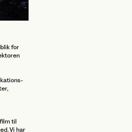
lik for
ektoren
ikations-
er,
ilm til
ed. Vi har