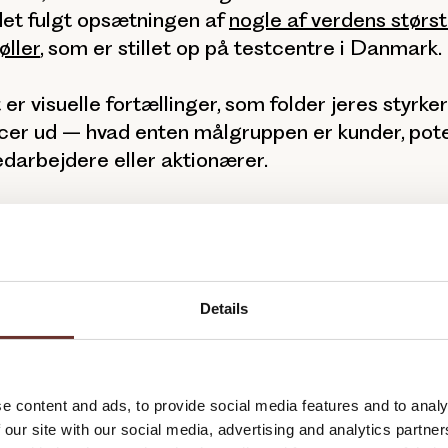
det fulgt opsætningen af
nogle af verdens størs
øller
, som er stillet op på testcentre i Danmark.
 er visuelle fortællinger, som folder jeres styrke
er ud – hvad enten målgruppen er kunder, pote
darbejdere eller aktionærer.
ptagelse onshore og offsh
Details
uktioner for vores kunder arbejder vi både onsh
Vi har egen dronepilot og dronetyper, der egner s
 af indendørs produktionsmiljøer samt udendør
e content and ads, to provide social media features and to analy
ner.
 our site with our social media, advertising and analytics partn