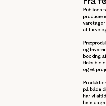
Fra fø
Publicos t
producere,
varetager 
af farve og
Præproduk
og leverer
booking af
fleksible 
og et proj
Produktion
på både di
har vi alti
hele dage i