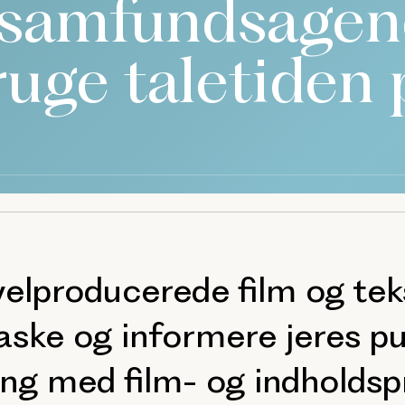
 samfundsagend
ruge taletiden 
elproducerede film og teks
aske og informere jeres pu
ing med film- og indholdsp