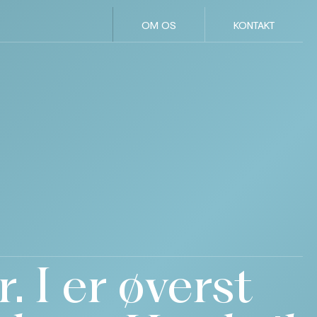
OM OS
KONTAKT
 I er øverst