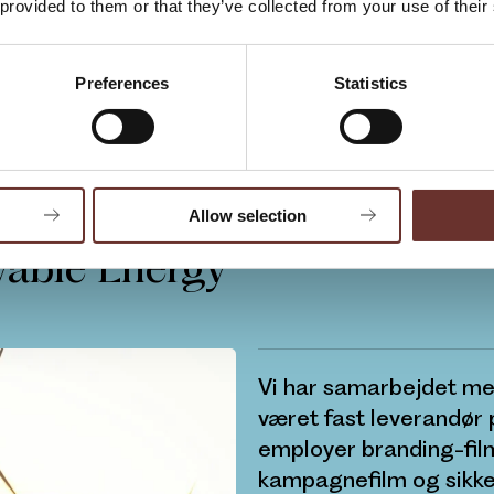
 provided to them or that they’ve collected from your use of their
 vi GWO-certificeret i sikkerhed, så vi kan lev
optagelser til vands – eller optage på offshore
Preferences
Statistics
.
Allow selection
able Energy
Vi har samarbejdet me
været fast leverandør p
employer branding-film
kampagnefilm og sikke