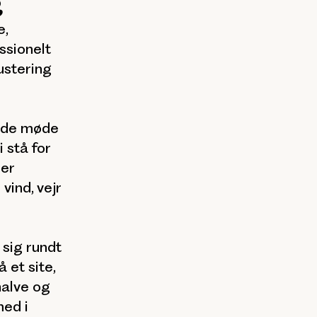
g
e,
ssionelt
justering
ende møde
 stå for
 er
vind, vejr
 sig rundt
 et site,
 halve og
med i