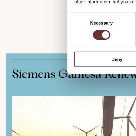
other information that you’ve
Desuden er
C
helikopter
Necessary
o
platform
e
n
s
e
n
Deny
t
S
Siemens Gamesa Renew
e
l
e
c
t
i
o
n