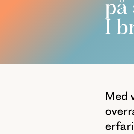
på
I b
Med v
overr
erfar