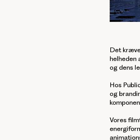
Det kræver
helheden 
og dens l
Hos Public
og brandi
komponent
Vores film
energiform
animations