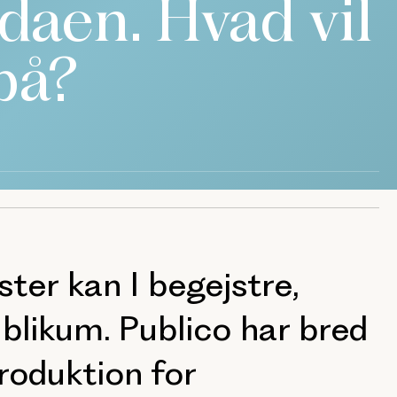
aen. Hvad vil
på?
ter kan I begejstre,
blikum. Publico har bred
roduktion for