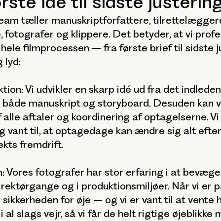
rste idé til sidste justerin
eam tæller manuskriptforfattere, tilrettelægger
 fotografer og klippere. Det betyder, at vi profe
hele filmprocessen – fra første brief til sidste 
 lyd:
tion:
Vi udvikler en skarp idé ud fra det indled
 både manuskript og storyboard. Desuden kan vi
 alle aftaler og koordinering af optagelserne. Vi
og vant til, at optagedage kan ændre sig alt efter 
ekts fremdrift.
:
Vores fotografer har stor erfaring i at bevæge
rektørgange og i produktionsmiljøer. Når vi er på
d sikkerheden for øje – og vi er vant til at vente
 al slags vejr, så vi får de helt rigtige øjeblikke 