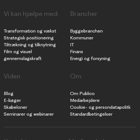
Vi kan hjælpe med:
Brancher
Transformation og vækst
Byggebranchen
Strategisk positionering
Kommuner
Tiltrækning og tilknytning
IT
Film og visuel
Finans
gennemslagskraft
Energi og forsyning
Viden
Om
Blog
Om Publico
E-bøger
Medarbejdere
Skabeloner
Cookie- og persondatapolitk
Seminarer og webinarer
Standardbetingelser