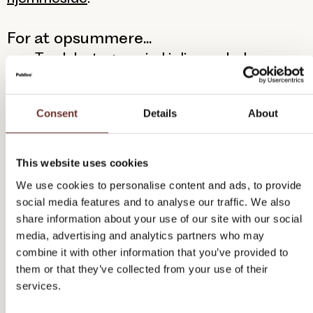
For at opsummere...
Tænk Instagram ind i din samlede
kommunikationsstrategi.
Tænk i kategorier, når du skal producere
Consent
Details
About
content. Du skal nemlig ikke bare afbilde
dine produkter. Du skal sælge følelser.
Brug Instagram aktivt og kontinuerligt.
This website uses cookies
Kast knaster klogt efter indsatsen – du
We use cookies to personalise content and ads, to provide
kan faktisk komme langt for et relativt
social media features and to analyse our traffic. We also
beskedent annoncebudget.
share information about your use of our site with our social
media, advertising and analytics partners who may
Hvordan er resultatet?
combine it with other information that you’ve provided to
Gennem et års indsats på Instagram har vi
them or that they’ve collected from your use of their
øget følgertallet på Troldtekts profil med
services.
99,87%. Og nej, nej. Følgere er ikke alting