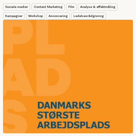
Sociale medier
Content Marketing
Film
Analyse & effektmåling
Kampagner
Workshop
Annoncering
Ledelsesrådgivning