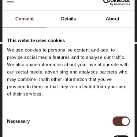
Consent
Details
About
This website uses cookies
We use cookies to personalise content and ads, to
provide social media features and to analyse our traffic.
We also share information about your use of our site with
our social media, advertising and analytics partners who
may combine it with other information that you’ve
Vores syv principper for klogere content
provided to them or that they’ve collected from your use
of their services.
1. Klogere content løser et problem
Vi producerer indhold for vores kunder, der
C
via viden løser problemer for målgruppen på
Necessary
o
en nyttig, humoristisk eller forfriskende måde.
n