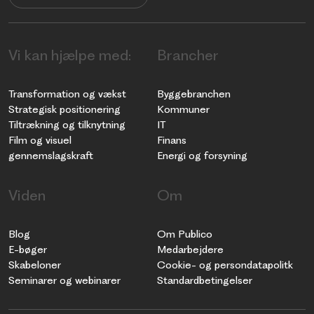
Vi kan hjælpe med:
Brancher
Transformation og vækst
Byggebranchen
Strategisk positionering
Kommuner
Tiltrækning og tilknytning
IT
Film og visuel
Finans
gennemslagskraft
Energi og forsyning
Viden
Om
Blog
Om Publico
E-bøger
Medarbejdere
Skabeloner
Cookie- og persondatapolitk
Seminarer og webinarer
Standardbetingelser