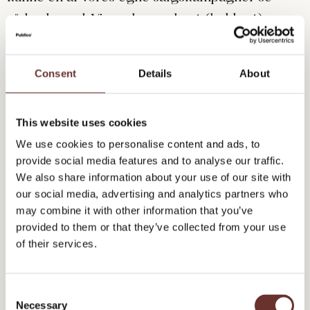
sådan her ud: Vi producerede et (lækkert)
magasin om værdien af kundemagasiner. Vi
udvalgte 200 firmaer, som modtog magasinet
Consent
Details
About
med gammeldags post og porto. Vi ringede og
fulgte op for at booke et salgsmøde.
This website uses cookies
We use cookies to personalise content and ads, to
provide social media features and to analyse our traffic.
We also share information about your use of our site with
our social media, advertising and analytics partners who
may combine it with other information that you’ve
provided to them or that they’ve collected from your use
of their services.
C
Necessary
o