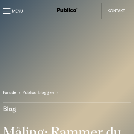
KONTAKT
Forside
Publico-bloggen
Blog
Måling: Rammer du