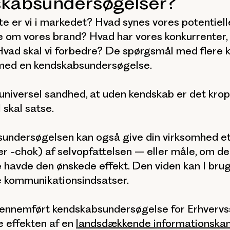
kabsundersøgelser?
e er vi i markedet? Hvad synes vores potentiell
 om vores brand? Hvad har vores konkurrenter,
Hvad skal vi forbedre? De spørgsmål med flere k
med en kendskabsundersøgelse.
universel sandhed, at uden kendskab er det kro
I skal satse.
undersøgelsen kan også give din virksomhed et 
er -chok) af selvopfattelsen – eller måle, om d
havde den ønskede effekt. Den viden kan I bruge
e kommunikationsindsatser.
 gennemført kendskabsundersøgelse for Erhvervs
e effekten af en
landsdækkende informationsk