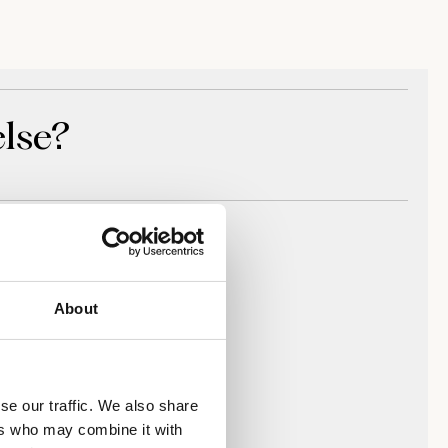
lse?
tativ
mhed
 foretaget
k.
About
søgelse er
on på
se our traffic. We also share
umme en vis
ers who may combine it with