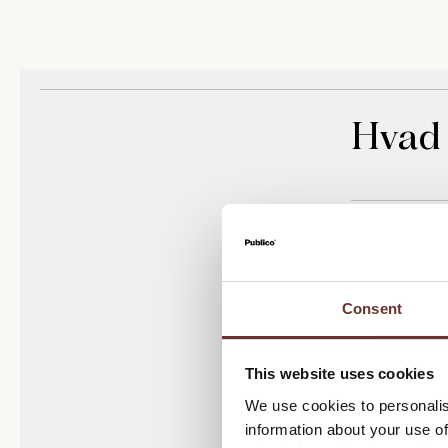
Hvad 
En kendska
undersøgel
blandt da
via panele
Consent
Repræsenta
This website uses cookies
repræsenta
We use cookies to personalis
tværs af f
information about your use of