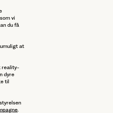
e
 som vi
an du få
pumuligt at
reality-
en dyre
 til
styrelsen
ampagne
.