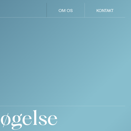
OM OS
KONTAKT
øgelse