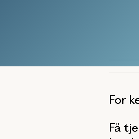
For k
Få tj