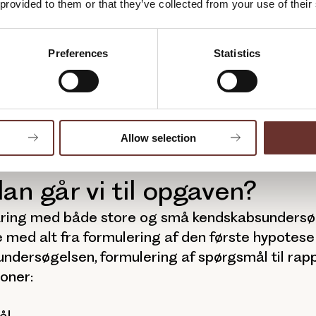
, men jo større stikprøve, desto lavere statistisk
 provided to them or that they’ve collected from your use of their
.
Preferences
Statistics
Allow selection
an går vi til opgaven?
faring med både store og små kendskabsundersøg
 med alt fra formulering af den første hypotese
undersøgelsen, formulering af spørgsmål til rap
ioner:
ål