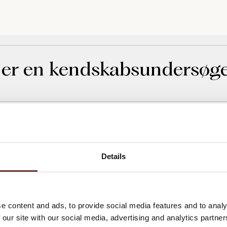
er en kendskabsundersøge
bsundersøgelse er (spoiler alert!) en repræsen
se, der skal afdække kendskabet til din virkso
nskerne – eller et segment af danskerne – ofte
rne hos nogle af de store analysehuse i Danmar
Details
tiv? Den korthårede forklaring er, at en under
tiv, når stikprøven afspejler den fulde populati
e content and ads, to provide social media features and to analy
x køn, alder og geografi. En stikprøve vil altid r
 our site with our social media, advertising and analytics partn