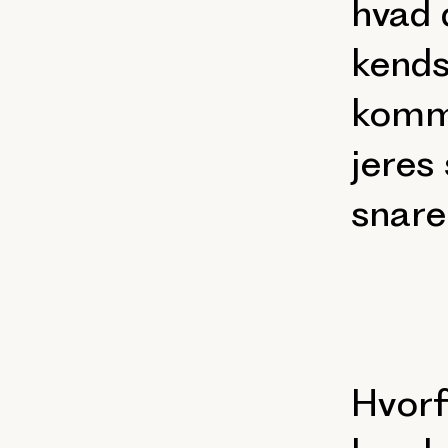
hvad 
kends
kommu
jeres
snare
Hvorf