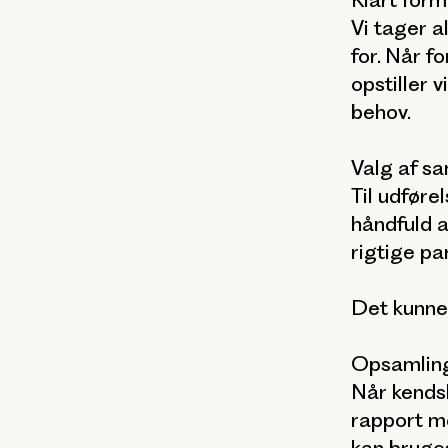
Vi tager a
for. Når f
opstiller 
behov.
Valg af s
Til udfør
håndfuld a
rigtige pa
Det kunne
Opsamling
Når kends
rapport m
kan bruges