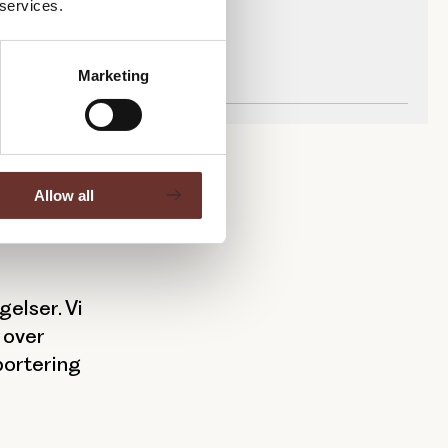
 services.
Marketing
Allow all
elser. Vi
 over
portering