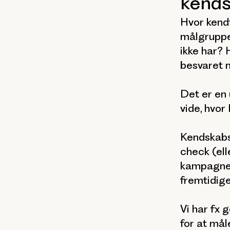
kends
Hvor kendt
målgruppe
ikke har? 
besvaret 
Det er en 
vide, hvor 
Kendskabs
check (ell
kampagne 
fremtidig
Vi har fx
for at mål