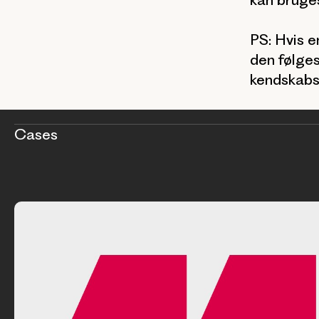
PS: Hvis e
den følges
kendskabsg
Cases