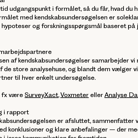
ltid udgangspunkt i formålet, så du får, hvad du 
ormålet med kendskabsundersøgelsen er soleklar
vi hypoteser og forskningsspørgsmål baseret på 
amarbejdspartnere
elsen af kendskabsundersøgelser samarbejder vi
f de store analysehuse, og blandt dem vælger vi
rtner til hver enkelt undersøgelse.
 fx være
SurveyXact
,
Voxmeter
eller
Analyse D
 i rapport
kabsundersøgelsen er afsluttet, sammenfatter v
ed konklusioner og klare anbefalinger – der me
 i jeres kommunikation for fremtiden.