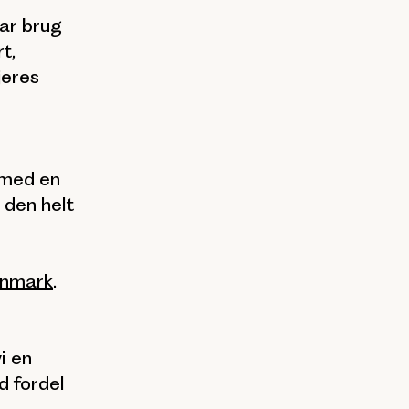
har brug
t,
jeres
 med en
 den helt
anmark
.
i en
d fordel