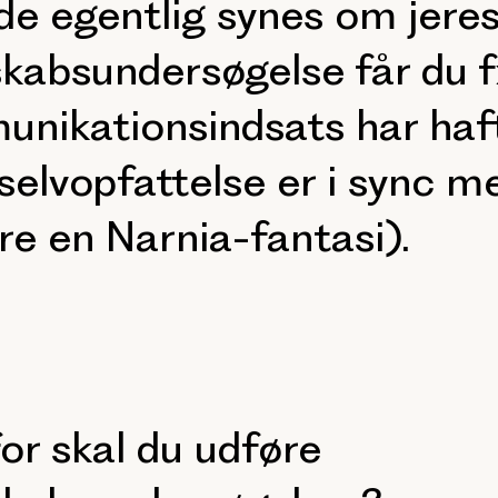
de egentlig synes om jere
kabsundersøgelse får du f
nikationsindsats har haft
 selvopfattelse er i sync me
re en Narnia-fantasi).
or skal du udføre