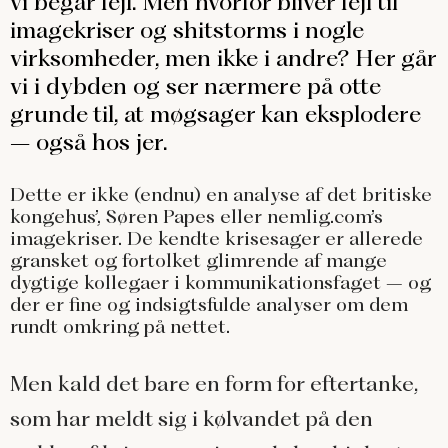
vi begår fejl. Men hvorfor bliver fejl til
imagekriser og shitstorms i nogle
virksomheder, men ikke i andre? Her går
vi i dybden og ser nærmere på otte
grunde til, at møgsager kan eksplodere
– også hos jer.
Dette er ikke (endnu) en analyse af det britiske
kongehus’, Søren Papes eller nemlig.com’s
imagekriser. De kendte krisesager er allerede
gransket og fortolket glimrende af mange
dygtige kollegaer i kommunikationsfaget – og
der er fine og indsigtsfulde analyser om dem
rundt omkring på nettet.
Men kald det bare en form for eftertanke,
som har meldt sig i kølvandet på den