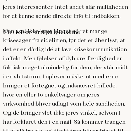
jeres interessenter. Intet andet slår muligheden
for at kunne sende direkte info til indbakken.
Man skal ikke have kigget på ret mange
#5: I bliver ramt på følelserne
krisesager fra sidelinjen, før det er åbenlyst, at
det er en dårlig idé at lave krisekommunikation
i affekt. Men følelsen af dyb uretfærdighed er
faktisk meget almindelig for dem, der står midt
i en shitstorm. I oplever måske, at medierne
bringer et fortegnet og indsnævret billede,
hvor en eller to enkeltsager om jeres
virksomhed bliver udlagt som hele sandheden.
Og de bringer slet ikke jeres vinkel, selvom I
har forklaret den i en mail. Så kommer trangen
til at slå fra sig, og direktøren bliver fristet til