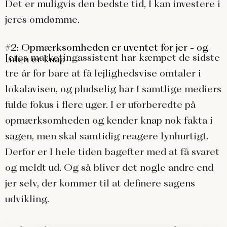
Det er muligvis den bedste tid, I kan investere i
jeres omdømme.
#2: Opmærksomheden er uventet for jer - og
Jeres marketingassistent har kæmpet de sidste
tiden er knap
tre år for bare at få lejlighedsvise omtaler i
lokalavisen, og pludselig har I samtlige mediers
fulde fokus i flere uger. I er uforberedte på
opmærksomheden og kender knap nok fakta i
sagen, men skal samtidig reagere lynhurtigt.
Derfor er I hele tiden bagefter med at få svaret
og meldt ud. Og så bliver det nogle andre end
jer selv, der kommer til at definere sagens
udvikling.