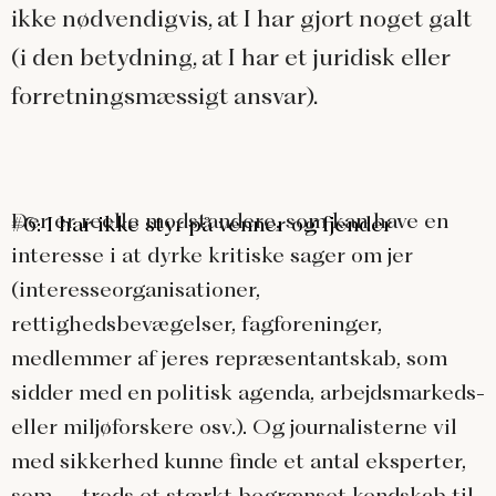
ikke nødvendigvis, at I har gjort noget galt
(i den betydning, at I har et juridisk eller
forretningsmæssigt ansvar).
Der er reelle modstandere, som kan have en
#6: I har ikke styr på venner og fjender
interesse i at dyrke kritiske sager om jer
(interesseorganisationer,
rettighedsbevægelser, fagforeninger,
medlemmer af jeres repræsentantskab, som
sidder med en politisk agenda, arbejdsmarkeds-
eller miljøforskere osv.). Og journalisterne vil
med sikkerhed kunne finde et antal eksperter,
som – trods et stærkt begrænset kendskab til