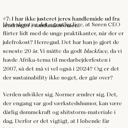
#7: I har ikke justeret jeres handlemåde ud fra
Hvor slemt er det egentlig lige, at Søren CEO
ændringer i samfundsnormer
flirter lidt med de unge praktikanter, når der er
julefrokost? Herregud. Det har han jo gjort de
seneste 20 år. Vi måtte da godt
blackface,
da vi
havde Afrika-tema til medarbejderfesten i
2007, så det må vi vel også i 2024? Og er det
der sustainability ikke noget, der går over?
Verden udvikler sig. Normer ændrer sig. Det,
der engang var god værkstedshumor, kan være
dårlig dømmekraft og shitstorm-materiale i
dag. Derfor er det vigtigt, at I løbende får