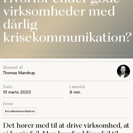
virksomheder med
dårlig
krisekommunikation?
Skrevet af
Thomas Mandrup
Dato
Læsetid
13 marts 2023
8 min.
Emne
Krisekommunikation
Det hører med til at drive virksomhed, at