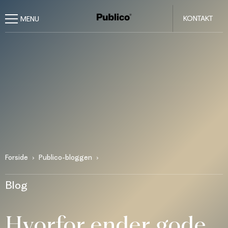
KONTAKT
Forside
Publico-bloggen
Blog
Hvorfor ender gode