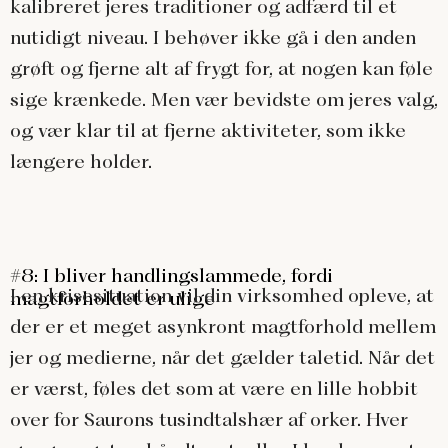
kalibreret jeres traditioner og adfærd til et
nutidigt niveau. I behøver ikke gå i den anden
grøft og fjerne alt af frygt for, at nogen kan føle
sige krænkede. Men vær bevidste om jeres valg,
og vær klar til at fjerne aktiviteter, som ikke
længere holder.
#8: I bliver handlingslammede, fordi
I en krisesituation vil din virksomhed opleve, at
magtforholdet er ulige
der er et meget asynkront magtforhold mellem
jer og medierne, når det gælder taletid. Når det
er værst, føles det som at være en lille hobbit
over for Saurons tusindtalshær af orker. Hver