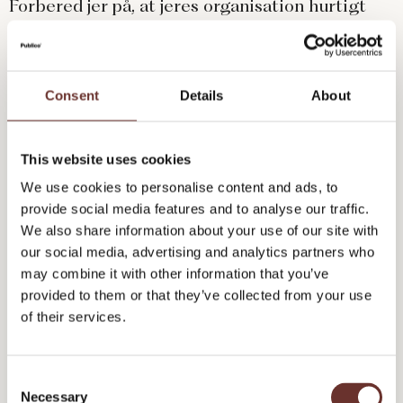
Forbered jer på, at jeres organisation hurtigt
kan gå fra lavinteresse til højinteresse. Og
nedsæt gerne et kriseteam, som har mandatet
til at træffe beslutninger, hvis I en dag skal
Consent
Details
About
reagere hurtigt.
This website uses cookies
De personer, der skal stå forrest i dialogen med
#3: Jeres talspersoner er utrænede
We use cookies to personalise content and ads, to
pressen, er uvante med mediernes præmisser
provide social media features and to analyse our traffic.
og mangler træning i at udtale sig. Jeres CEO,
We also share information about your use of our site with
som egentlig helst vil ’leve stille’, skal med fire
our social media, advertising and analytics partners who
timers varsel stå i et den regionale TV2-
may combine it with other information that you’ve
provided to them or that they’ve collected from your use
stations studie med en offensiv journalist og
of their services.
rullende kameraer. Han forstår ikke helt gamet.
Og han får ikke lige sagt tingene med den
C
nuancering, præcision og pondus, han burde.
Necessary
o