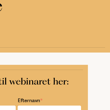
e
il webinaret her:
Efternavn
*