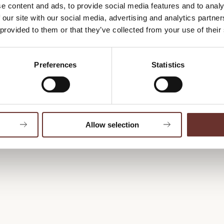
gang om måneden. Du 
lge dem ind
e content and ads, to provide social media features and to analy
seminarer, tips & tri
 our site with our social media, advertising and analytics partn
d til mediehåndtering
 provided to them or that they’ve collected from your use of their
kommunikation og mar
framelde dig e-mails
linket nederst i de e
Preferences
Statistics
Allow selection