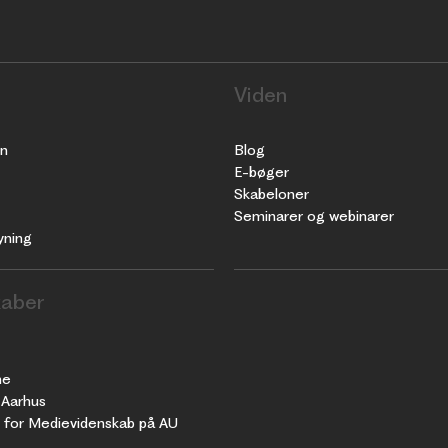
Viden
n
Blog
E-bøger
Skabeloner
Seminarer og webinarer
yning
aber
ne
 Aarhus
d for Medievidenskab på AU