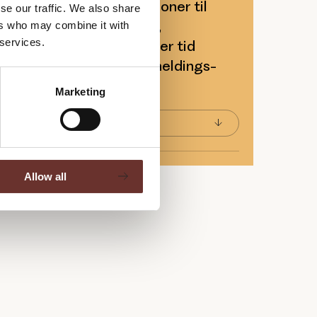
kan se frem til invitationer til
se our traffic. We also share
cks og solid viden om PR,
ers who may combine it with
 services.
keting. Du kan til enhver tid
 fra os ved at bruge afmeldings-
mails, du modtager.
Marketing
Allow all