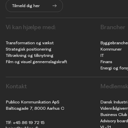
Tilmeld dig her
Vi kan hjælpe med:
Brancher
Transformation og vækst
Byggebranche
Strategisk positionering
Kommuner
Tiltrækning og tilknytning
IT
Film og visuel gennemslagskraft
Finans
Energi og fors
Kontakt
Medlemsk
Publico Kommunikation ApS
Dansk Industri
Balticagade 7, 8000 Aarhus C
Videnrådgiver
Business Club
Advisory boar
Tlf: +45 86 19 72 15
VL-21