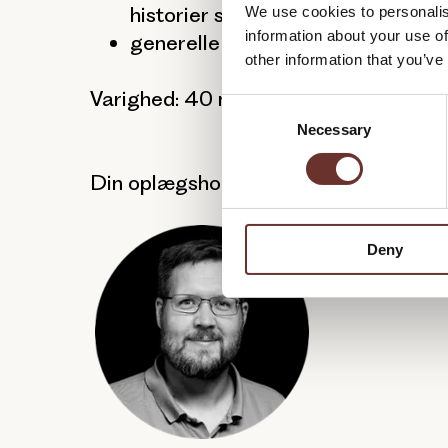
historier stærkere, når vi skal sæ
We use cookies to personalis
information about your use of
generelle do's and don’ts i forhol
other information that you’ve
Varighed: 40 minutter
C
Necessary
o
n
s
Din oplægsholder er:
e
n
Deny
t
S
e
l
e
c
t
i
o