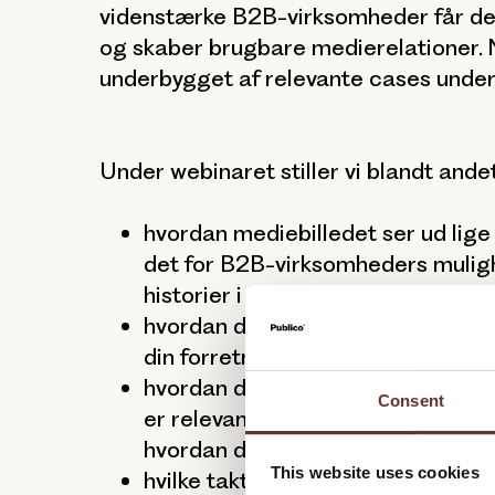
videnstærke B2B-virksomheder får der
og skaber brugbare medierelationer. N
underbygget af relevante cases under
Under webinaret stiller vi blandt ande
hvordan mediebilledet ser ud lig
det for B2B-virksomheders muligh
historier i pressen
hvordan du sikrer, at din presse
din forretnings- og kommunikatio
hvordan du identificerer de medier
Consent
er relevante for netop din B2B-v
hvordan du skaber kontakt
This website uses cookies
hvilke taktiske kneb vi kan benytte