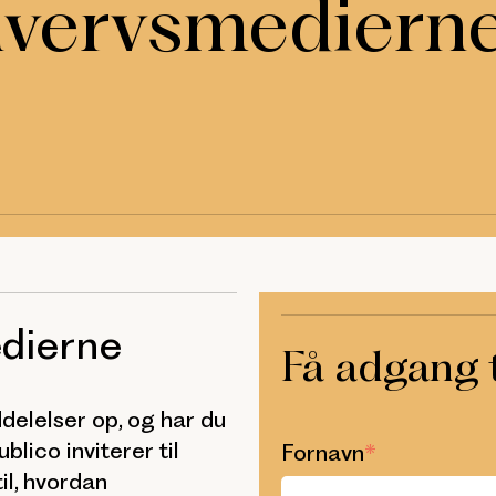
hvervsmediern
medierne
Få adgang t
elelser op, og har du
blico inviterer til
Fornavn
*
til, hvordan