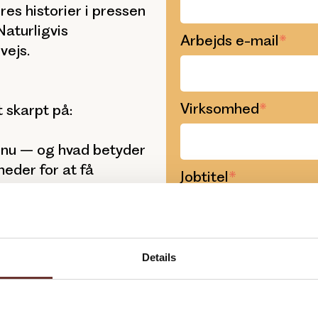
es historier i pressen
aturligvis
Arbejds e-mail
*
vejs.
Virksomhed
*
t skarpt på:
e nu – og hvad betyder
eder for at få
Jobtitel
*
indsats harmonerer med
nsstrategi
 og journalister, der
Details
Du tilmelder dig sa
irksomhed – og
Når du udfylder form
samtidig Publicos ny
 for at gøre vores