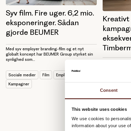
Syv film. Fire uger. 6,2 mio.
Kreativt
eksponeringer. Sådan
kampag
gjorde BEUMER
eksekver
Timber
Med syv employer branding-film og et nyt
globalt koncept har BEUMER Group styrket sin
synlighed som...
I 2024 stilled
spørgsmålet: H
vores...
Sociale medier
Film
Employer Branding
Kampagner
Film
Kampa
Consent
This website uses cookies
We use cookies to personalis
information about your use of