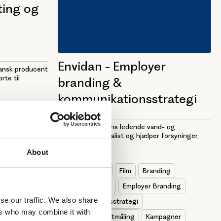
eting og
Envidan - Employer
dansk producent
rte til
branding &
kommunikationsstrategi
åling
Envidan er Nordens ledende vand- og
spildevandsspecialist og hjælper forsyninger,
ommunikation
kommuner og...
About
Sociale medier
Film
Branding
Kernefortælling
Employer Branding
se our traffic. We also share
Kommunikationsstrategi
ers who may combine it with
Analyse & effektmåling
Kampagner