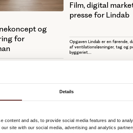
Film, digital mark
presse for Lindab
nekoncept og
ing for
Opgaven Lindab er en førende, 
man
af ventilationsløsninger, tag og po
byggeriet....
e gulvvirksomheden Timberman
PR
Film
Analyse & effektm
vordan udbreder vi kendskabet til
Kampagner
Digital marketing
Ledelsesrådgivning
Visuel k
gner
Visuel kommunikation
Details
e content and ads, to provide social media features and to analy
 our site with our social media, advertising and analytics partn