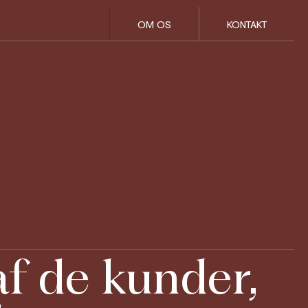
OM OS
KONTAKT
af de kunder,