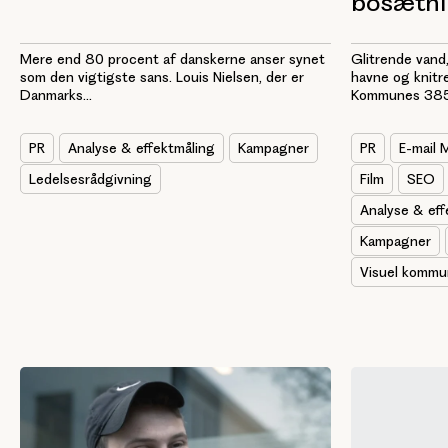
bosætni
Glitrende vand
Mere end 80 procent af danskerne anser synet
havne og knitr
som den vigtigste sans. Louis Nielsen, der er
Kommunes 385.
Danmarks...
PR
E-mail 
PR
Analyse & effektmåling
Kampagner
Film
SEO
Ledelsesrådgivning
Analyse & eff
Kampagner
Visuel kommu