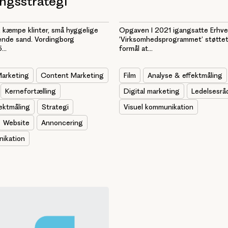
ngsstrategi
, kæmpe klinter, små hyggelige
Opgaven I 2021 igangsatte Erhve
ende sand. Vordingborg
’Virksomhedsprogrammet’ støttet
..
formål at...
Marketing
Content Marketing
Film
Analyse & effektmåling
Kernefortælling
Digital marketing
Ledelsesrå
ektmåling
Strategi
Visuel kommunikation
Website
Annoncering
nikation