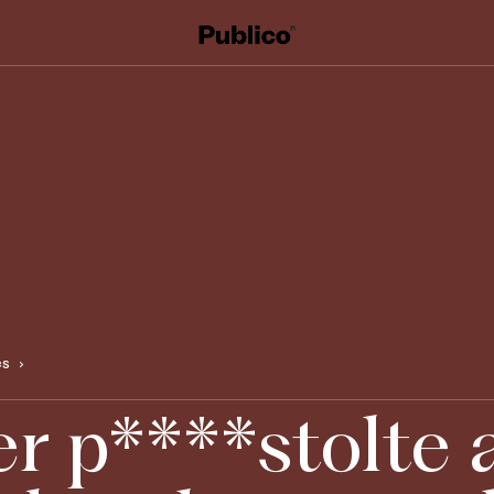
es
er p****stolte 