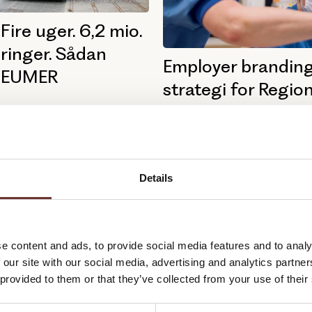
 Fire uger. 6,2 mio.
ringer. Sådan
Employer brandin
BEUMER
strategi for Regio
Midtjylland
er branding-film og et nyt
t har BEUMER Group styrket sin
.
Mangel på kvalificeret arbejdskra
konkurrence fra den private sekto
de...
Details
r
Film
Employer Branding
Personas
Employer Branding
Employee Value Proposition
e content and ads, to provide social media features and to analy
 our site with our social media, advertising and analytics partn
 provided to them or that they’ve collected from your use of their