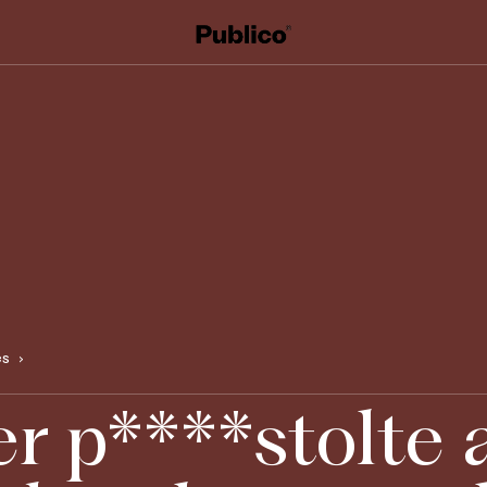
es
er p****stolte 