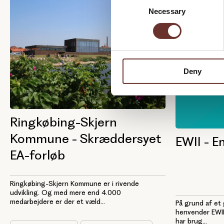
Necessary
o
n
s
e
n
Deny
t
S
e
l
Ringkøbing-Skjern
e
c
Kommune - Skræddersyet
EWII - E
t
EA-forløb
i
o
n
Ringkøbing-Skjern Kommune er i rivende
udvikling. Og med mere end 4.000
medarbejdere er der et væld...
På grund af et
henvender EWII 
har brug...