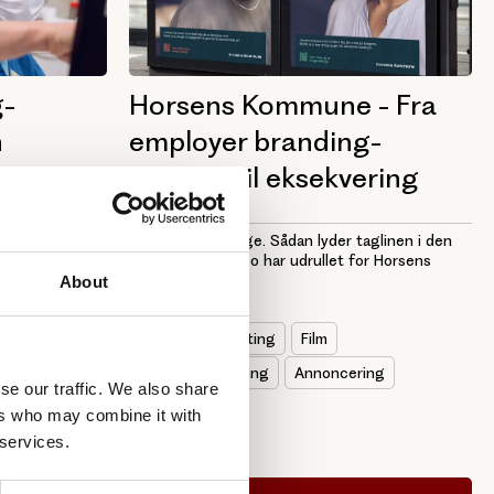
g-
Horsens Kommune - Fra
n
employer branding-
strategi til eksekvering
ft og
Lad os være ærlige. Sådan lyder taglinen i den
r er blandt
kampagne, Publico har udrullet for Horsens
Kommune i...
About
Content Marketing
Film
Employer Branding
Annoncering
se our traffic. We also share
ers who may combine it with
 services.