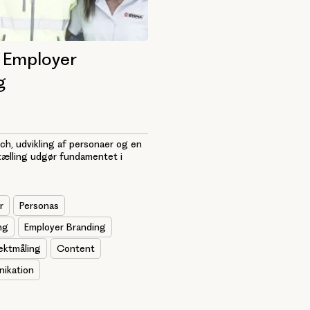
 Employer
g
ch, udvikling af personaer og en
tælling udgør fundamentet i
r
Personas
ng
Employer Branding
ektmåling
Content
nikation