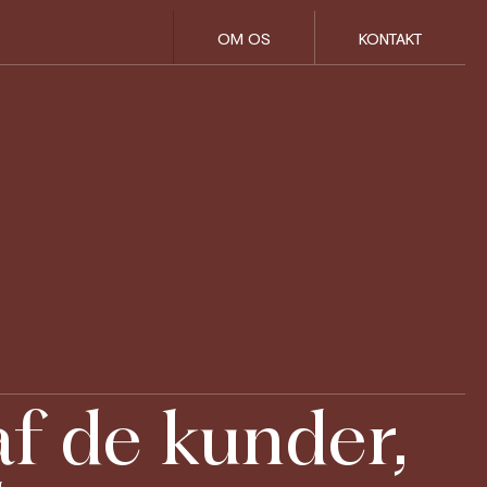
OM OS
KONTAKT
af de kunder,