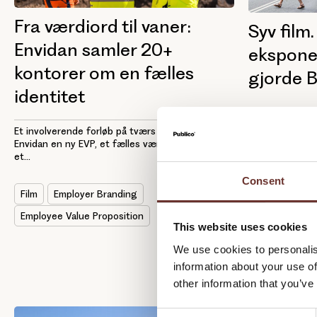
Fra værdiord til vaner:
Syv film.
Envidan samler 20+
ekspone
kontorer om en fælles
gjorde 
identitet
Med syv employ
globalt koncep
Et involverende forløb på tværs af Norden gav
synlighed som..
Envidan en ny EVP, et fælles værdikompas og
et...
Consent
Sociale medie
Film
Employer Branding
Kampagner
Employee Value Proposition
This website uses cookies
We use cookies to personalis
information about your use of
other information that you’ve
C