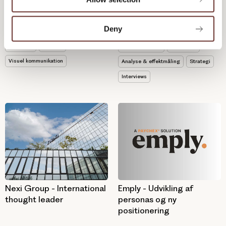
n
hjælper vi bedst muligt danske...
produkter...
Deny
Analyse & effektmåling
Interviews
Content Marketing
Workshop
Website
Kernefortælling
Marketing
Visuel kommunikation
Analyse & effektmåling
Strategi
Interviews
Nexi Group - International
Emply - Udvikling af
thought leader
personas og ny
positionering