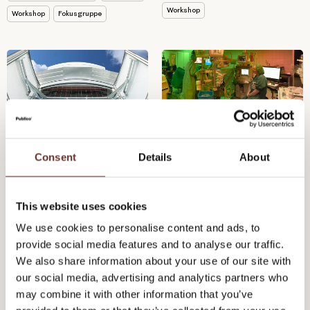
Workshop
Workshop
Fokusgruppe
Chromaviso - Ny
Actulux - Udvikling af
brandposition styrker
kernefortælling
Consent
Details
About
Chromavisos ambitioner
om international vækst
This website uses cookies
Den danske medtech-
We use cookies to personalise content and ads, to
Actulux udvikler og producerer
virksomhed Chromaviso har
elektriske åbningssystemer til
provide social media features and to analyse our traffic.
specialiseret sig i
blandt andet ovenlysvinduer
evidensbaseret belysning til...
We also share information about your use of our site with
og...
our social media, advertising and analytics partners who
may combine it with other information that you’ve
Branding
Kernefortælling
Kernefortælling