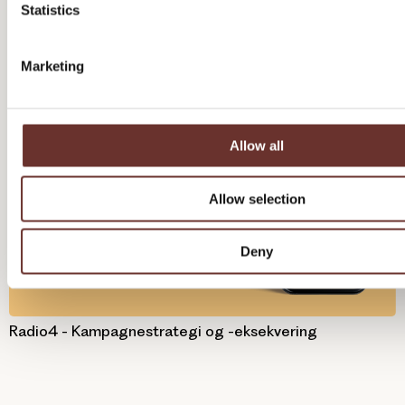
t
Statistics
S
e
Marketing
l
e
c
t
Allow all
i
o
Allow selection
n
Deny
Radio4 - Kampagnestrategi og -eksekvering