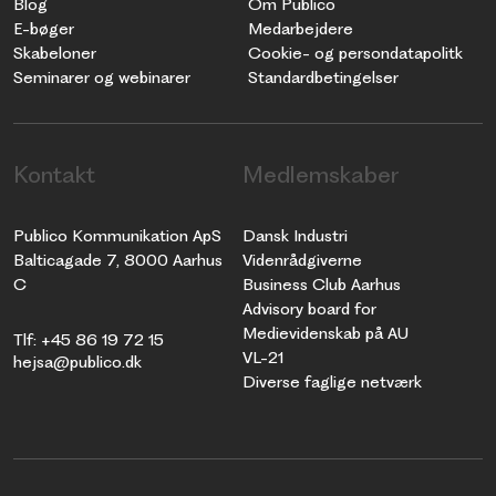
Blog
Om Publico
E-bøger
Medarbejdere
Skabeloner
Cookie- og persondatapolitk
Seminarer og webinarer
Standardbetingelser
Kontakt
Medlemskaber
Publico Kommunikation ApS
Dansk Industri
Balticagade 7, 8000 Aarhus
Videnrådgiverne
C
Business Club Aarhus
Advisory board for
Medievidenskab på AU
Tlf: +45 86 19 72 15
VL-21
hejsa@publico.dk
Diverse faglige netværk