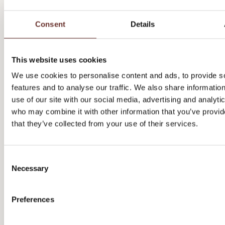
Consent
Details
This website uses cookies
We use cookies to personalise content and ads, to provide s
features and to analyse our traffic. We also share informatio
use of our site with our social media, advertising and analyti
Kramp - International rebranding
who may combine it with other information that you’ve provid
that they’ve collected from your use of their services.
C
Necessary
o
PR
E-mail Marketing
Sociale medier
Content Marketing
Film
n
Branding
Kernefortælling
Analyse & effektmåling
Workshop
Content
s
Preferences
e
Annoncering
Ledelsesrådgivning
Visuel kommunikation
n