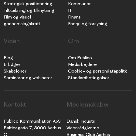
Strategisk positionering
Kommuner
Tiltrækning og tilknytning
IT
Film og visuel
Finans
gennemslagskraft
Energi og forsyning
Viden
Om
Blog
Om Publico
E-bøger
Medarbejdere
Skabeloner
Cookie- og persondatapolitk
Seminarer og webinarer
Standardbetingelser
Kontakt
Medlemskaber
Publico Kommunikation ApS
Dansk Industri
Balticagade 7, 8000 Aarhus
Videnrådgiverne
C
Business Club Aarhus