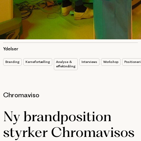
Ydelser
Branding
Kernefortælling
Analyse &
Interviews
Workshop
Positioner
effektmåling
Chromaviso
Ny brandposition
styrker Chromavisos