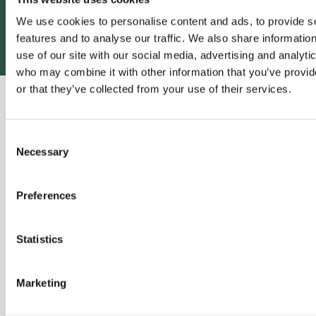
+ 45 27 15 70 92
We use cookies to personalise content and ads, to provide s
thomas.mandrup@publico.dk
features and to analyse our traffic. We also share informatio
use of our site with our social media, advertising and analyti
who may combine it with other information that you’ve provi
or that they’ve collected from your use of their services.
Se lignende cases
C
Necessary
o
n
s
Preferences
e
n
t
Statistics
S
e
Marketing
l
e