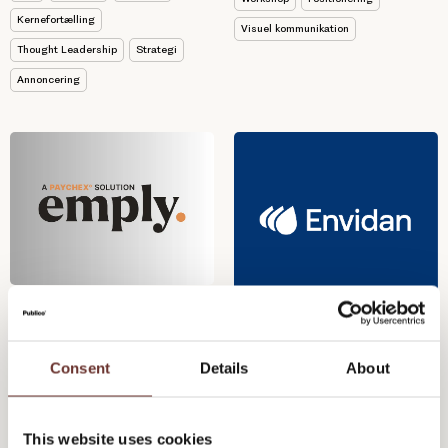
Kernefortælling
Visuel kommunikation
Thought Leadership
Strategi
Annoncering
Emply - Udvikling af
personas og ny
Envidan - Employer
positionering
branding &
Consent
Details
About
kommunikationsstrategi
At gå fra start-up til at indgå i
This website uses cookies
en stor koncern kræver en ny