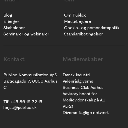
Blog
Om Publico
E-bøger
Medarbejdere
Skabeloner
Cookie- og persondatapolitk
Seminarer og webinarer
Standardbetingelser
Kontakt
Medlemskaber
Publico Kommunikation ApS
Dansk Industri
Balticagade 7, 8000 Aarhus
Videnrådgiverne
C
Business Club Aarhus
Advisory board for
Medievidenskab på AU
Tlf: +45 86 19 72 15
VL-21
hejsa@publico.dk
Diverse faglige netværk