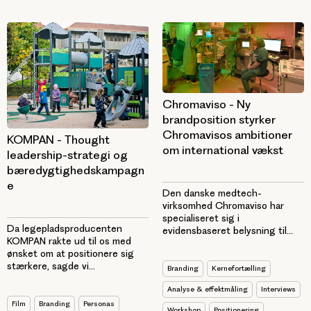
Chromaviso - Ny
brandposition styrker
Chromavisos ambitioner
KOMPAN - Thought
om international vækst
leadership-strategi og
bæredygtighedskampagn
e
Den danske medtech-
virksomhed Chromaviso har
specialiseret sig i
Da legepladsproducenten
evidensbaseret belysning til...
KOMPAN rakte ud til os med
ønsket om at positionere sig
stærkere, sagde vi...
Branding
Kernefortælling
Analyse & effektmåling
Interviews
Film
Branding
Personas
Workshop
Positionering