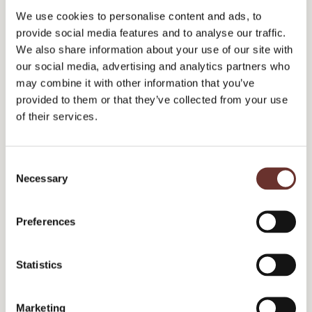
Envidan er Nordens ledende
retning og fundament. Publico
We use cookies to personalise content and ads, to
vand- og spildevandsspecialist
har...
og hjælper forsyninger,
provide social media features and to analyse our traffic.
kommuner og...
We also share information about your use of our site with
Branding
Personas
our social media, advertising and analytics partners who
Sociale medier
Film
Branding
may combine it with other information that you’ve
Kernefortælling
provided to them or that they’ve collected from your use
Kernefortælling
Employer Branding
Analyse & effektmåling
Strategi
of their services.
Kommunikationsstrategi
Interviews
Workshop
Analyse & effektmåling
Positionering
C
Kampagner
Necessary
o
n
s
Preferences
e
n
t
Statistics
S
e
Marketing