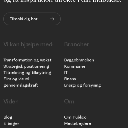
Tilmeld dig her
Vi kan hjælpe med:
Brancher
Transformation og vækst
Byggebranchen
Strategisk positionering
Kommuner
Tiltrækning og tilknytning
IT
Film og visuel
Finans
gennemslagskraft
Energi og forsyning
Viden
Om
Blog
Om Publico
E-bøger
Medarbejdere