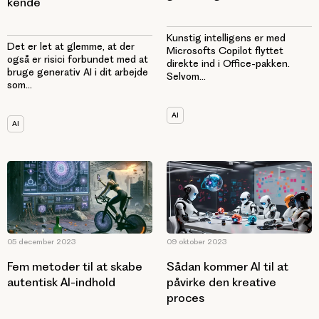
kende
Kunstig intelligens er med
Det er let at glemme, at der
Microsofts Copilot flyttet
også er risici forbundet med at
direkte ind i Office-pakken.
bruge generativ AI i dit arbejde
Selvom...
som...
AI
AI
05 december 2023
09 oktober 2023
Fem metoder til at skabe
Sådan kommer AI til at
autentisk AI-indhold
påvirke den kreative
proces