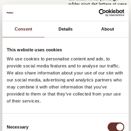
måder gjort det lettere at være
skribent – og måske også lidt
Med AI-redskaber kan alle
for let....
skrive (i hvert fald
gennemsnitligt godt) content.
Så hvis du gerne vil...
Consent
Details
About
AI
Content Marketing
This website uses cookies
Analyse & effektmåling
AI
We use cookies to personalise content and ads, to
provide social media features and to analyse our traffic.
We also share information about your use of our site with
our social media, advertising and analytics partners who
may combine it with other information that you’ve
provided to them or that they’ve collected from your use
of their services.
30 maj 2024
28 maj 2024
Custom GPTere for
AI: Giv plads til leg, men
kommunikatører: Sådan
tegn legepladsen op
C
laver du dine egne AI-
Necessary
o