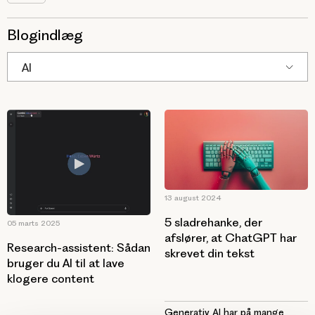
Blogindlæg
AI
13 august 2024
5 sladrehanke, der
05 marts 2025
afslører, at ChatGPT har
Research-assistent: Sådan
skrevet din tekst
bruger du AI til at lave
klogere content
Generativ AI har på mange