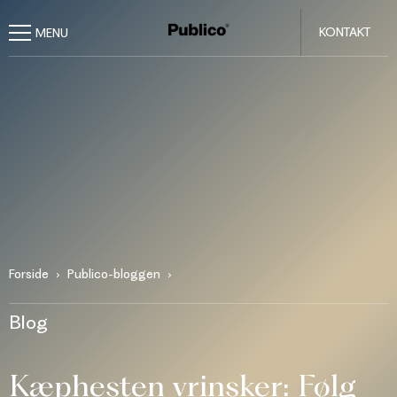
KONTAKT
Forside
Publico-bloggen
Blog
Kæphesten vrinsker: Følg