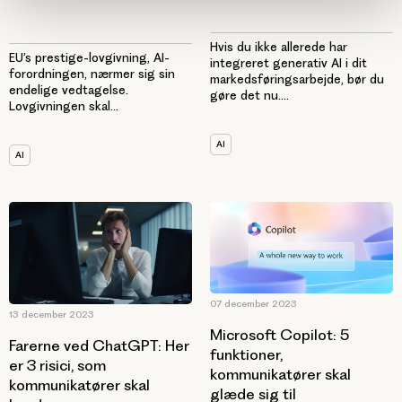
Hvis du ikke allerede har
EU’s prestige-lovgivning, AI-
integreret generativ AI i dit
forordningen, nærmer sig sin
markedsføringsarbejde, bør du
endelige vedtagelse.
gøre det nu....
Lovgivningen skal...
AI
AI
07 december 2023
13 december 2023
Microsoft Copilot: 5
Farerne ved ChatGPT: Her
funktioner,
er 3 risici, som
kommunikatører skal
kommunikatører skal
glæde sig til