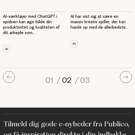
AI-værktøjer med ChatGPT i
AI har vist sig at være en
spidsen kan øge både din
massiv kreativ spiller, der kan
produktivitet og kvaliteten af
hamle op med de allerbedste...
dit arbejde som...
AI
AI
01
/
02
/
03
Tilmeld dig gode e-nyheder fra Publico,
og få inspiration direkte i din indbakke.