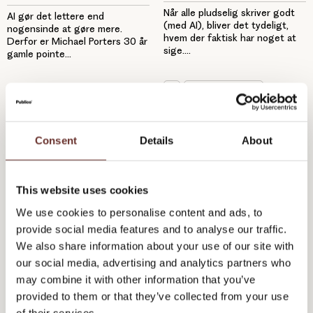
Når alle pludselig skriver godt
AI gør det lettere end
(med AI), bliver det tydeligt,
nogensinde at gøre mere.
hvem der faktisk har noget at
Derfor er Michael Porters 30 år
sige....
gamle pointe...
AI
Ledelsesrådgivning
Strategi
AI
Ledelsesrådgivning
Consent
Details
About
This website uses cookies
We use cookies to personalise content and ads, to
provide social media features and to analyse our traffic.
17 juni 2026
09 februar 2026
We also share information about your use of our site with
AI f***** med B2B-
Er jeres EVP tilpasset en
our social media, advertising and analytics partners who
kunderejsen
AI-virkelighed?
may combine it with other information that you’ve
provided to them or that they’ve collected from your use
of their services.