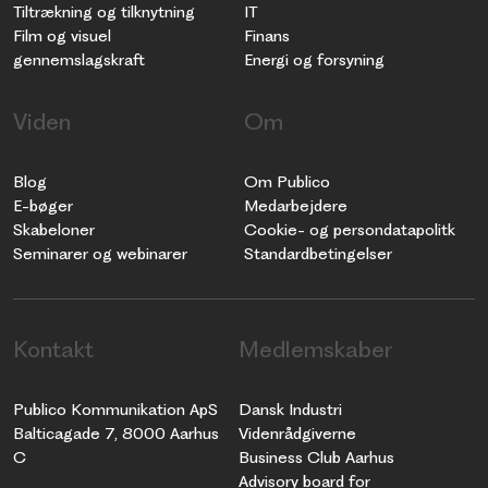
Tiltrækning og tilknytning
IT
Film og visuel
Finans
gennemslagskraft
Energi og forsyning
Viden
Om
Blog
Om Publico
E-bøger
Medarbejdere
Skabeloner
Cookie- og persondatapolitk
Seminarer og webinarer
Standardbetingelser
Kontakt
Medlemskaber
Publico Kommunikation ApS
Dansk Industri
Balticagade 7, 8000 Aarhus
Videnrådgiverne
C
Business Club Aarhus
Advisory board for