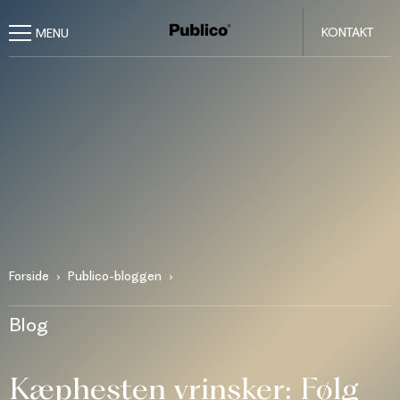
KONTAKT
Forside
Publico-bloggen
Blog
Kæphesten vrinsker: Følg