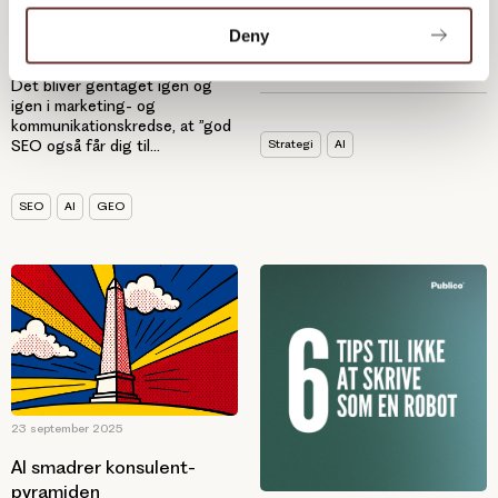
løsninger
Deny
Det bliver gentaget igen og
igen i marketing- og
kommunikationskredse, at ”god
Strategi
AI
SEO også får dig til...
SEO
AI
GEO
23 september 2025
AI smadrer konsulent-
pyramiden