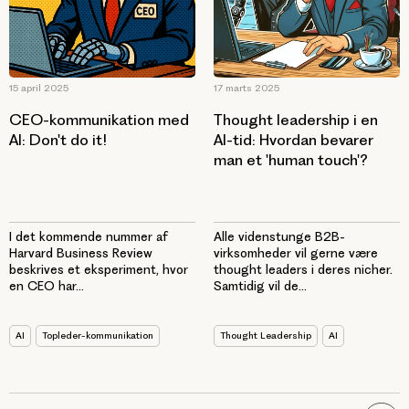
15 april 2025
17 marts 2025
CEO-kommunikation med
Thought leadership i en
AI: Don't do it!
AI-tid: Hvordan bevarer
man et 'human touch'?
I det kommende nummer af
Alle videnstunge B2B-
Harvard Business Review
virksomheder vil gerne være
beskrives et eksperiment, hvor
thought leaders i deres nicher.
en CEO har...
Samtidig vil de...
AI
Topleder-kommunikation
Thought Leadership
AI