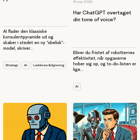
15 maj 2025
Har ChatGPT overtaget
din tone of voice?
AI flader den klassiske
konsulentpyramide ud og
skaber i stedet en ny “obelisk”-
model, skriver...
Bliver du fristet af robotternes
effektivitet, når opgaverne
hober sig op, og to-do-listen er
Strategi
AI
Ledelsesrådgivning
lige...
AI