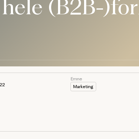
 hele (B2B-)fo
Emne
022
Marketing