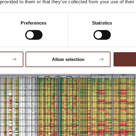
 provided to them or that they’ve collected from your use of their
 om dims X, fordi jeres CRM har fortalt dig, at 
s kunder har det til fælles, at de alle har læs
Preferences
Statistics
dims X. Du målretter din næste LinkedIn-an
els i midtjyske virksomheder med 50-100 ansa
 fortæller dig, at hitraten på mødebookinger e
p dem.
Allow selection