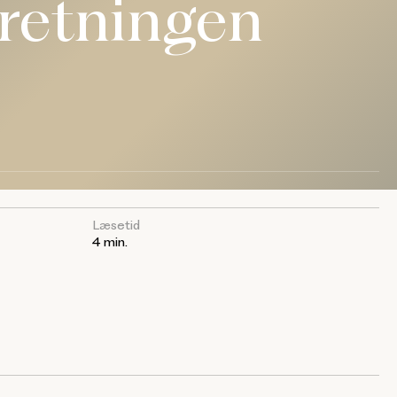
rretningen
Læsetid
4 min.