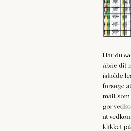
Har du sal
åbne dit 
iskolde le
forsøge a
mail, som
gør vedk
at vedkom
klikket p