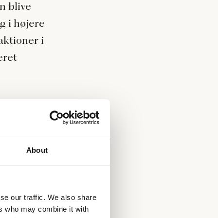
n blive
g i højere
aktioner i
eret
 OG hele
jder ud
About
d,
se our traffic. We also share
skriver på
ers who may combine it with