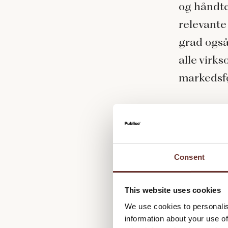
og håndte
relevante
grad også
alle virk
markedsfø
Fælle
Prøv lige 
salgsafde
Consent
fra samme
interesse
This website uses cookies
We use cookies to personalis
Hvis du s
information about your use of