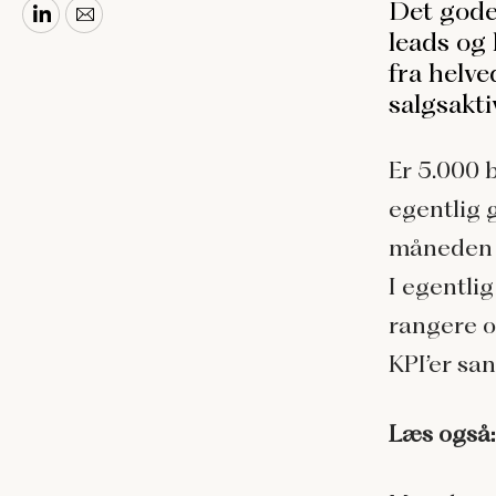
Det gode
leads og 
fra helv
salgsakti
Er 5.000 
egentlig 
måneden go
I egentlig
rangere o
KPI’er sa
Læs også