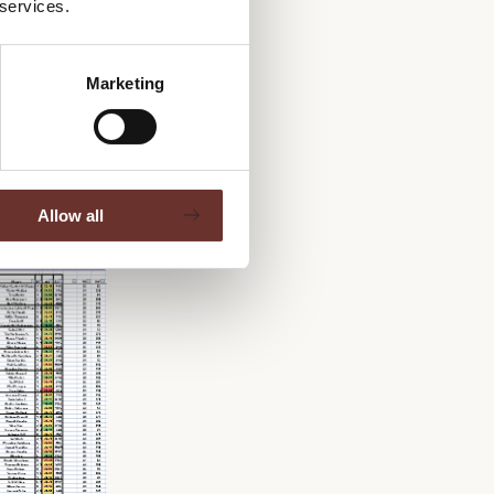
 services.
det
t indhold
Marketing
nonce
tte, fordi
r størst
Allow all