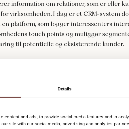
rer information om relationer, som er eller ka
 for virksomheden. I dag er et CRM-system do
 en platform, som logger interessenters inter
somhedens touch points og muliggør segment
ring til potentielle og eksisterende kunder.
s dataindsigt = magi
at forestille dig, at hele marketingafdelingen
lingen OG hele kundeserviceafdelingen arbe
Details
 dybe indsigt om jeres ideelle kundes adfær
r og kunderejse.
e content and ads, to provide social media features and to analy
idder i marketing, kunne det se sådan ud: Du 
 our site with our social media, advertising and analytics partn