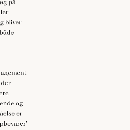
søg på
ler
g bliver
 både
anagement
 der
ere
rende og
tåelse er
opbevarer’