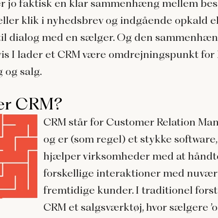
r jo faktisk en klar sammenhæng mellem be
eller klik i nyhedsbrev og indgående opkald el
 til dialog med en sælger. Og den sammenhæn
hvis I lader et CRM være omdrejningspunkt for
 og salg.
er CRM?
CRM står for Customer Relation M
og er (som regel) et stykke software,
hjælper virksomheder med at håndt
forskellige interaktioner med nuvæ
fremtidige kunder. I traditionel fors
CRM et salgsværktøj, hvor sælgere ’