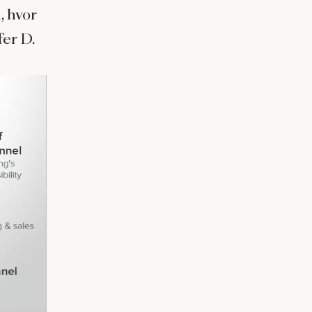
, hvor
fer D.