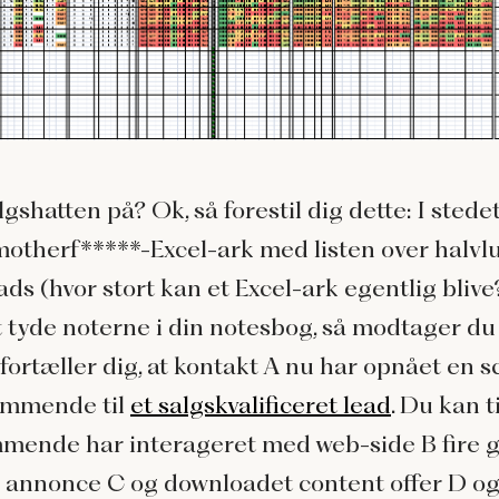
gshatten på? Ok, så forestil dig dette: I stedet
motherf*****-Excel-ark med listen over halvlu
ads (hvor stort kan et Excel-ark egentlig blive?
t tyde noterne i din notesbog, så modtager du
 fortæller dig, at kontakt A nu har opnået en s
ommende til
et salgskvalificeret lead
. Du kan t
mende har interageret med web-side B fire 
å annonce C og downloadet content offer D o