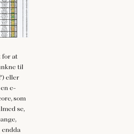
 for at
nkne til
) eller
 en e-
core, som
ilmed se,
gange,
g endda