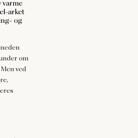
e varme
el-arket
ing- og
åneden
kunder om
. Men ved
re,
jeres