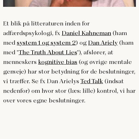
Et blik på litteraturen inden for
adfærdspsykologi, fx
Daniel Kahneman
(ham
med
system 1 og system 2
) og
Dan Ariely
(ham
med "
The Truth About Lies
"), afslører, at
menneskers
kognitive bias
(og øvrige mentale
genveje) har stor betydning for de beslutninger,
vi træffer. Se fx Dan Arielys
Ted Talk
(indsat
nedenfor) om hvor stor (læs: lille) kontrol, vi har
over vores egne beslutninger.