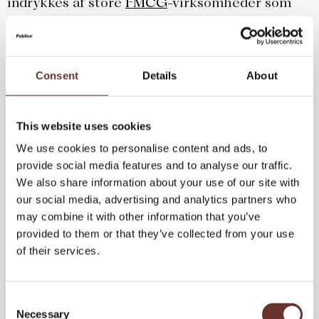
indrykkes af store
FMCG
-virksomheder som
Coca-Cola og Nike for eksorbitante
millionbeløb. De ønsker at poppe frem i din
primitive hjerne, næste gang du tænker "jeg er
Consent
Details
About
sulten" eller "jeg burde også løbetræne".
This website uses cookies
Hver gang du skriver eller deler noget på
We use cookies to personalise content and ads, to
LinkedIn, der rammer dine connections' feed,
provide social media features and to analyse our traffic.
måske mens de er på potten, lyder der et
We also share information about your use of our site with
lille ping i deres hjerne. Et ping, der minder
our social media, advertising and analytics partners who
may combine it with other information that you’ve
dem om dig og gør det nemmere for deres
provided to them or that they’ve collected from your use
hjerner at huske dig. Det gælder også, selvom
of their services.
de hverken liker, kommenterer eller deler dit
indhold. Hvis man interviewede dem, er det
C
ikke sikkert, de ville være bevidste om det lille
Necessary
o