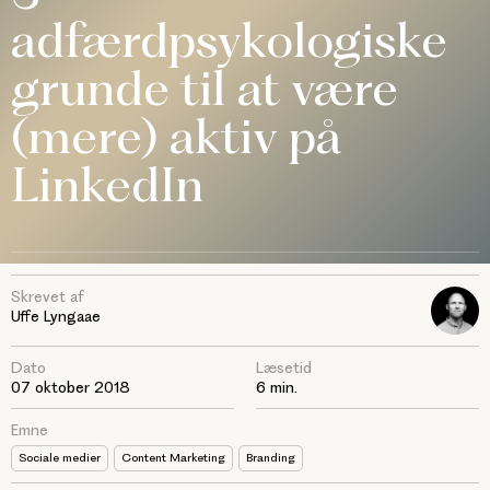
adfærdpsykologiske
grunde til at være
(mere) aktiv på
LinkedIn
Skrevet af
Uffe Lyngaae
Dato
Læsetid
07 oktober 2018
6 min.
Emne
Sociale medier
Content Marketing
Branding