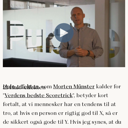
Halo-effekten
, som
Morten Münster
kalder for
2) Halo-effekten
"
Verdens bedste Scoretrick
", betyder kort
fortalt, at vi mennesker har en tendens til at
tro, at hvis en person er rigtig god til X, så er
de sikkert også gode til Y. Hvis jeg synes, at du