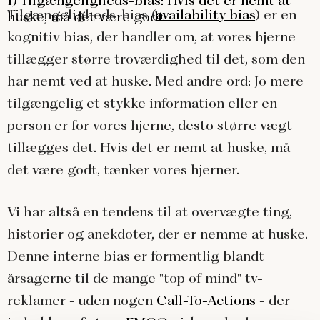
1) Tilgængeligheds-bias: Hvis det er nemt at
Tilgængeligheds-bias (
availability bias
) er en
huske, må det være godt
kognitiv bias, der handler om, at vores hjerne
tillægger større troværdighed til det, som den
har nemt ved at huske. Med andre ord: Jo mere
tilgængelig et stykke information eller en
person er for vores hjerne, desto større vægt
tillægges det. Hvis det er nemt at huske, må
det være godt, tænker vores hjerner.
Vi har altså en tendens til at overvægte ting,
historier og anekdoter, der er nemme at huske.
Denne interne bias er formentlig blandt
årsagerne til de mange "top of mind" tv-
reklamer - uden nogen
Call-To-Actions
- der