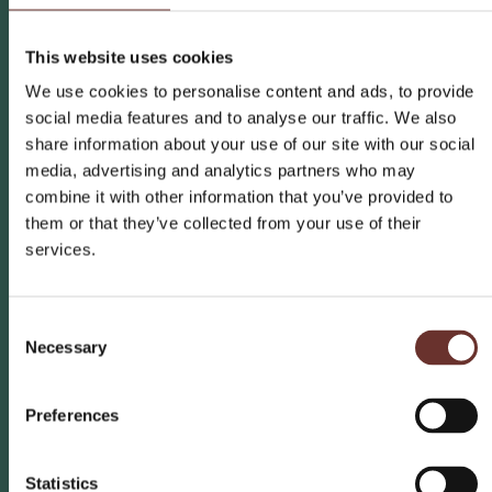
This website uses cookies
We use cookies to personalise content and ads, to provide
social media features and to analyse our traffic. We also
share information about your use of our site with our social
media, advertising and analytics partners who may
combine it with other information that you’ve provided to
them or that they’ve collected from your use of their
services.
Lars Skov
C
Kreativ producer
Necessary
o
n
s
+ 45 31 21 92 91
Preferences
lars@publico.dk
e
n
t
Statistics