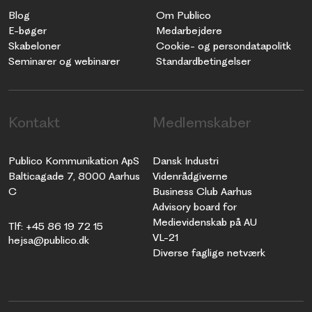
Blog
Om Publico
E-bøger
Medarbejdere
Skabeloner
Cookie- og persondatapolitk
Seminarer og webinarer
Standardbetingelser
Kontakt
Medlemskaber
Publico Kommunikation ApS
Dansk Industri
Balticagade 7, 8000 Aarhus
Videnrådgiverne
C
Business Club Aarhus
Advisory board for
Medievidenskab på AU
Tlf: +45 86 19 72 15
VL-21
hejsa@publico.dk
Diverse faglige netværk