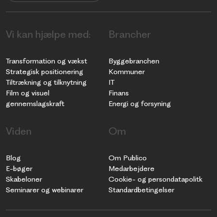
Vi kan hjælpe med:
Brancher
Transformation og vækst
Byggebranchen
Strategisk positionering
Kommuner
Tiltrækning og tilknytning
IT
Film og visuel
Finans
gennemslagskraft
Energi og forsyning
Viden
Om
Blog
Om Publico
E-bøger
Medarbejdere
Skabeloner
Cookie- og persondatapolitk
Seminarer og webinarer
Standardbetingelser