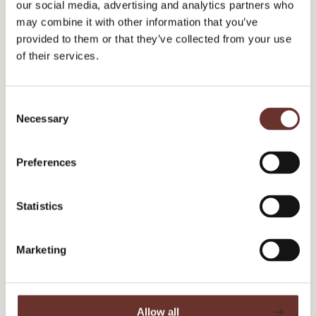
our social media, advertising and analytics partners who
may combine it with other information that you’ve
Inbound marketing, som bl.a. er metoden bag den populære
provided to them or that they’ve collected from your use
CRM-platform HubSpot, fokuserer på at...
of their services.
Content Marketing
Marketing
Digital marketing
C
Necessary
o
n
s
Preferences
e
n
t
Statistics
S
e
Marketing
5 content-marketing-tricks, der skiller dig ud fra
l
mængden
e
c
t
Allow all