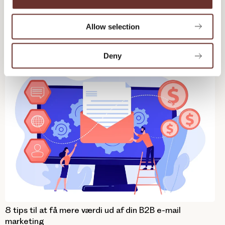
i
o
Kampen om digital opmærksomhed er hård. Derfor skal du højere
Allow selection
op i træet, hvis du skal høste...
n
Deny
Content Marketing
Marketing
Digital marketing
8 tips til at få mere værdi ud af din B2B e-mail
marketing