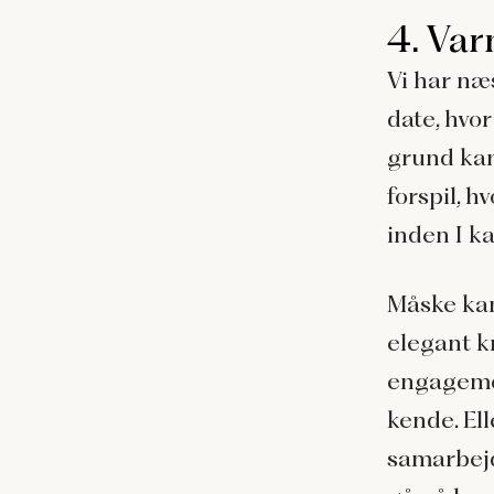
4. Var
Vi har næ
date, hvo
grund kan
forspil, 
inden I ka
Måske kan
elegant k
engagemen
kende. El
samarbejd