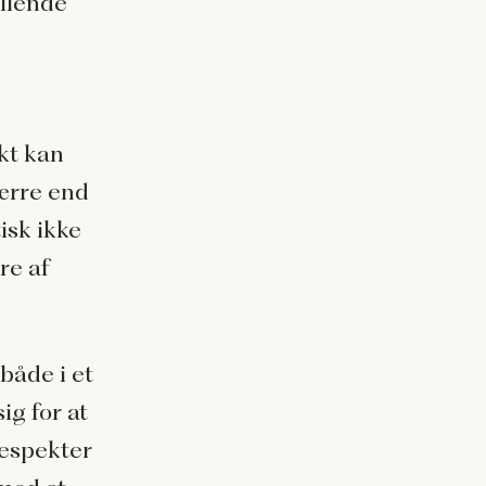
illende
kt kan
værre end
isk ikke
re af
både i et
ig for at
respekter