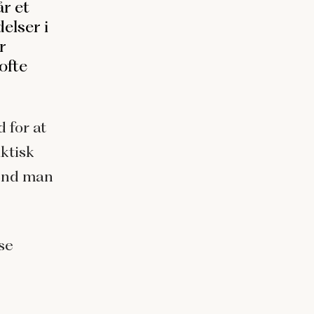
år et
elser i
r
ofte
 for at
aktisk
 end man
se