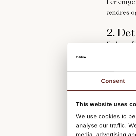
I er enige
ændres og
2. Det
En lang, f
fulde pot
bruger di
Consent
En velpro
få dig tæ
This website uses c
halvsløje 
altså i hø
We use cookies to per
analyse our traffic. W
kvantitet.
media, advertising an