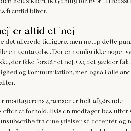
 den helt sikkert betydning for, hvor tilfredsst
es fremtid bliver.
nej' er altid et 'nej'
e det allerede tidligere, men netop dette pun
åle en gentagelse. Der er nemlig ikke noget 
e, der ikke forstår et nej. Og det gælder fakt
lighed og kommunikation, men også i alle and
ekter.
or modtagerens grænser er helt afgørende – 
 efter et forhold. Hvis en modtager beslutter s
 unsubscribe fra dine ydelser, så acceptér og 