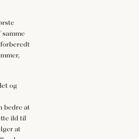
ørste
Af samme
lforberedt
rammer,
let og
n bedre at
e ild til
lger at