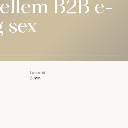
ellem B2B e-
g sex
Læsetid
3 min.