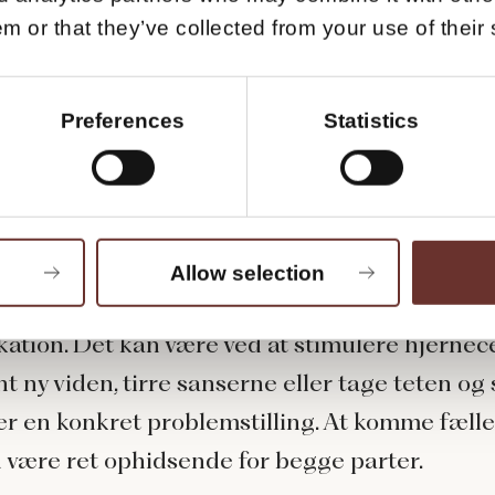
m or that they’ve collected from your use of their 
sidig nydelse er målet
e nok, at du er den eneste, der bliver opstemt
odet pumpe, når du og din ’chosen one’ inter
Preferences
Statistics
esgabet (pleasure gap) er en rigtig ting – ikk
set, men også inden for kommunikation og m
rfor med rette overveje, hvordan du bedst
Allow selection
tiller både egne og andres behov med din e-ma
tion. Det kan være ved at stimulere hjernec
t ny viden, tirre sanserne eller tage teten og
er en konkret problemstilling. At komme fælles
 være ret ophidsende for begge parter.