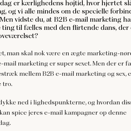
dag er kærlighedens højtid, hvor hjertet sl
ag, og vi alle mindes om de specielle forbind
. Men vidste du, at B2B e-mail marketing ha
e ting til fælles med den flirtende dans, der 
soveværelset?
, man skal nok være en ægte marketing-nørd
 e-mail marketing er super sexet. Men der er f
lestræk mellem B2B e-mail marketing og sex,
e tro.
 dykke ned i lighedspunkterne, og hvordan dis
 kan spice jeres e-mail kampagner op denne
dag.