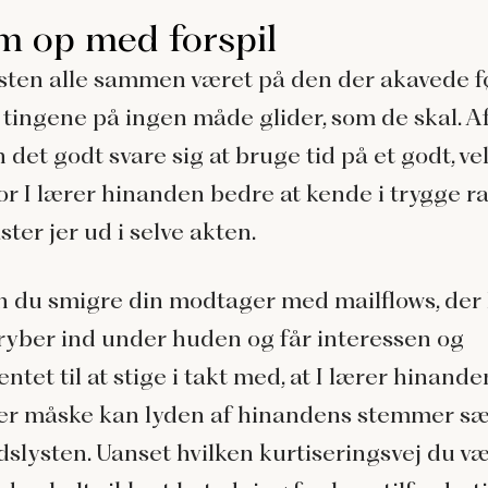
m op med forspil
sten alle sammen været på den der akavede f
r tingene på ingen måde glider, som de skal. 
 det godt svare sig at bruge tid på et godt, ve
hvor I lærer hinanden bedre at kende i trygge 
ster jer ud i selve akten.
 du smigre din modtager med mailflows, der 
ryber ind under huden og får interessen og
tet til at stige i takt med, at I lærer hinande
ler måske kan
lyden af hinandens stemmer sætt
slysten. Uanset hvilken kurtiseringsvej du væ