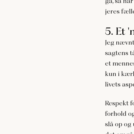
gå, så har
jeres fæll
5. Et '
Jeg nævnt
sagtens t
et mennesk
kun i kær
livets asp
Respekt f
forhold og
slå op og