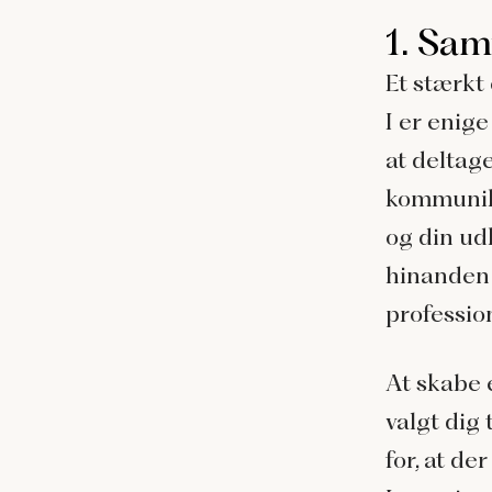
1. Sa
Et stærkt
I er enige
at deltag
kommunikat
og din udk
hinanden 
professione
At skabe 
valgt dig 
for, at de