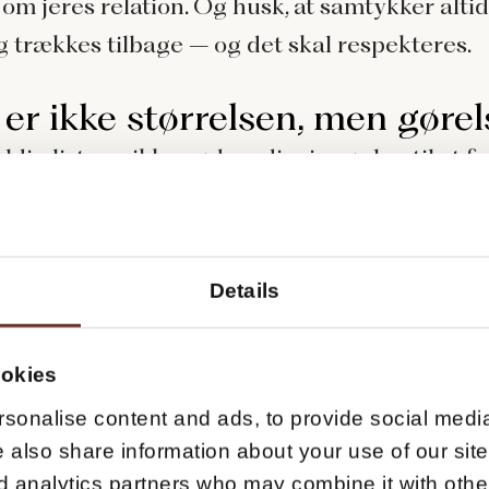
 om jeres relation. Og husk, at samtykker alti
 trækkes tilbage – og det skal respekteres.
 er ikke størrelsen, men gøre
yldig liste er ikke nødvendigvis nøglen til at fo
entiale. Det handler I langt højere grad om, h
n liste – uanset om den er kort eller lang.
Details
portioneret liste med 100 tændte samtykke-g
ttere på dit forretningsmæssige klimaks end 
ookies
søstjerner, der aldrig rigtig tager initiativ. De
j grad om at pirre de rette og gå efter kvalitet
sonalise content and ads, to provide social media
e also share information about your use of our site
d analytics partners who may combine it with other