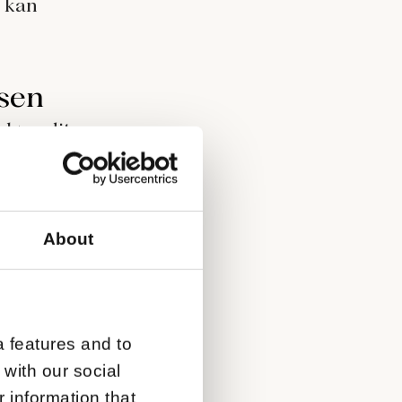
d kan
lsen
rløse dit
vordan du
About
ivere kan
100.000
t handler
 fremfor
 features and to
 with our social
 information that