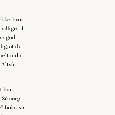
ykke, hvor
illige til
 om god
ig, at du
elt ind i
 Altså
t har
. Så sørg
e”-boks, så