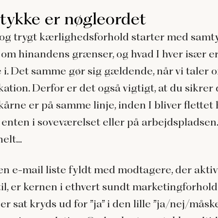
mtykke er nøgleordet
 og trygt kærlighedsforhold starter med samt
 om hinandens grænser, og hvad I hver især er v
e i. Det samme gør sig gældende, når vi taler
ion. Derfor er det også vigtigt, at du sikrer d
årne er på samme linje, inden I bliver flettet h
enten i soveværelset eller på arbejdspladsen.
lt...
en e-mail liste fyldt med modtagere, der aktiv
til, er kernen i ethvert sundt marketingforhold
r er sat kryds ud for ”ja” i den lille ”ja/nej/måsk