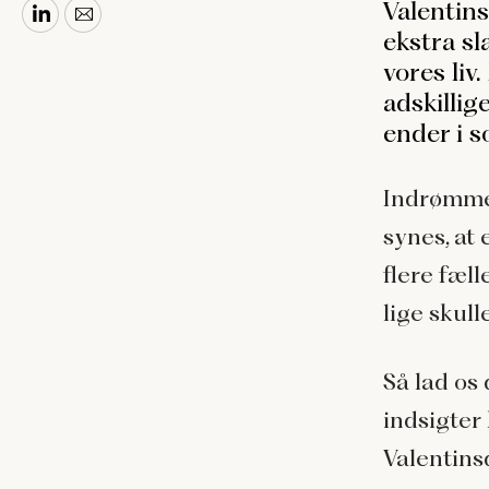
Valentins
ekstra sl
vores liv
adskillig
ender i 
Indrømmet
synes, at
flere fæl
lige skull
Så lad os
indsigter
Valentins