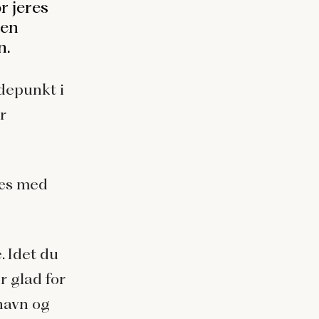
r jeres
 en
n.
depunkt i
r
 læs med
. Idet du
er
glad for
 navn og