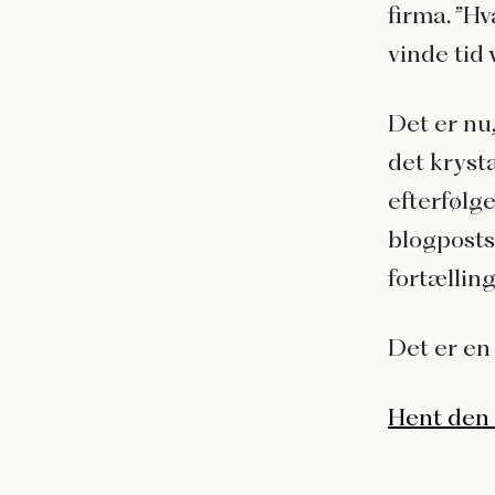
firma. ”H
vinde tid
Det er nu
det kryst
efterfølg
blogposts
fortælling
Det er en
Hent den 