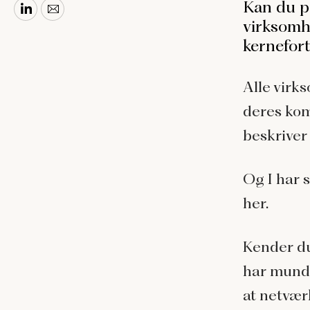
Kan du på
virksomh
kernefort
Alle virk
deres kom
beskriver
Og I har s
her.
Kender du
har munde
at netværk