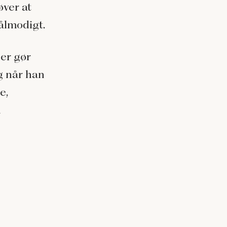
øver at
ålmodigt.
der gør
Og når han
e,
n