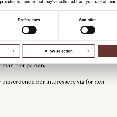
 provided to them or that they’ve collected from your use of their
se mere om, hvad en kernefortælling er her.
Preferences
Statistics
lerforfatteren Simon Seniks Golden Circle
erer kernefortællingen hans ’why’. Det vil sig
r virksomhede
n er sat i verden,
Allow selection
r man tror på den,
r omverdenen bør interessere sig for den.