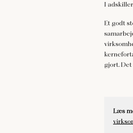
I adskille
Et godt st
samarbej
virksomhe
kernefort
gjort. De
Læs m
virkso