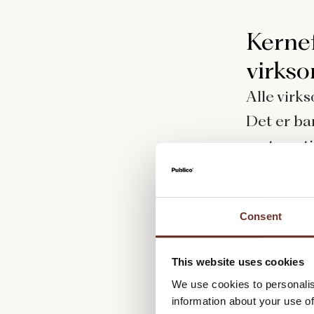
Kerne
virks
Alle virk
Det er bar
systemati
Kort forta
virksomhe
Consent
historie,
bare en h
This website uses cookies
We use cookies to personalis
at der er
information about your use of