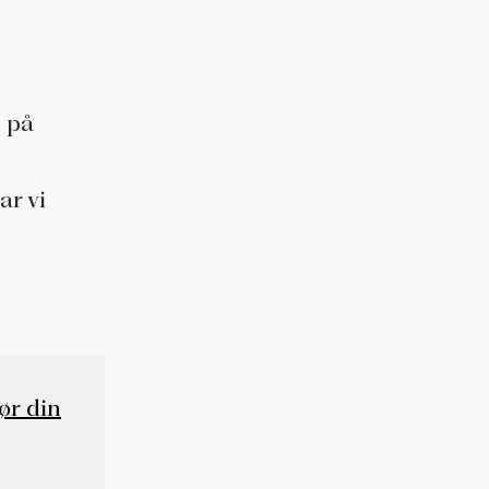
 på
ar vi
ør din