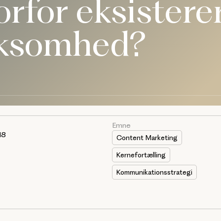
rfor eksisterer
rksomhed?
Emne
18
Content Marketing
Kernefortælling
Kommunikationsstrategi