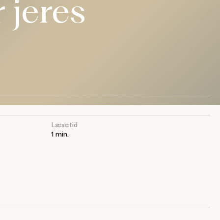
 jeres
Læsetid
1 min.