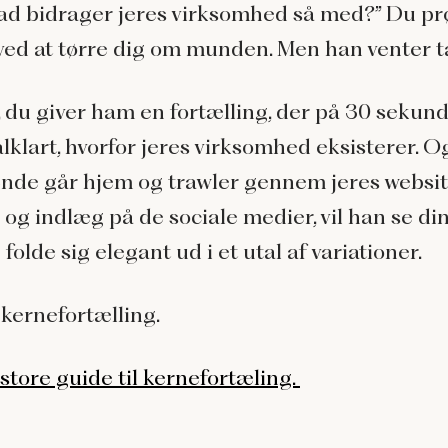
vad bidrager jeres virksomhed så med?” Du pr
 ved at tørre dig om munden. Men han venter t
, du giver ham en fortælling, der på 30 sekun
alklart, hvorfor jeres virksomhed eksisterer. 
ende går hjem og trawler gennem jeres websit
 og indlæg på de sociale medier, vil han se di
 folde sig elegant ud i et utal af variationer.
 kernefortælling.
store guide til kernefortæling.