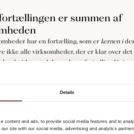
fortællingen er summen af
omheden
somheder har en fortælling, som er
kernen i
der
e ikke alle virksomheder, der er klar over det
sk arbejder med deres
kernefortælling
. Det e
lt er kernefortællingen en tekst, der samler
dens essens. Det vil sige summen af organis
Details
 kultur og viden. Men en kernefortælling er me
istorie. Det er virksomhedens ankersted, der s
e content and ads, to provide social media features and to analy
 bund og troværdighed i kommunikationen.
 our site with our social media, advertising and analytics partn