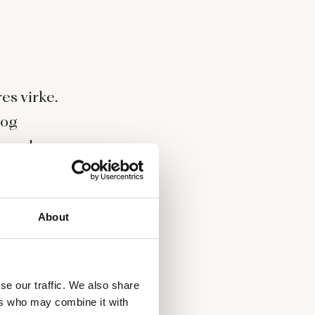
es virke.
 og
r en skam.
ationens
About
re end
kal sikre,
se our traffic. We also share
ers who may combine it with