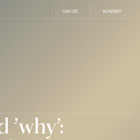
OM OS
KONTAKT
 ’why’: