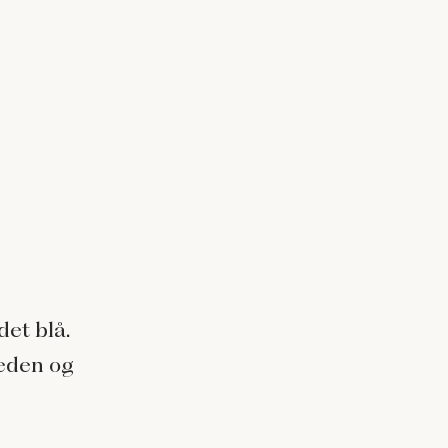
det blå.
heden og