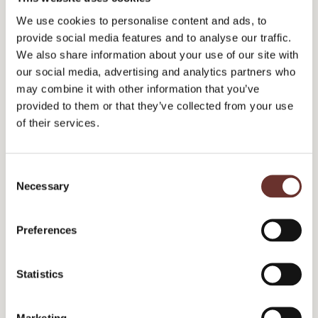
We use cookies to personalise content and ads, to
Du udfyl
der blot formularen, så kvitterer vi
provide social media features and to analyse our traffic.
We also share information about your use of our site with
med e-bogen, der giver dig et godt
our social media, advertising and analytics partners who
udgangspunkt for at komme i gang med
may combine it with other information that you’ve
inbound marketing.
provided to them or that they’ve collected from your use
of their services.
C
Necessary
o
n
Få vores workbook om inbound
s
Preferences
marketing for B2B-virksomheder
e
n
t
Statistics
Fornavn
*
S
e
Marketing