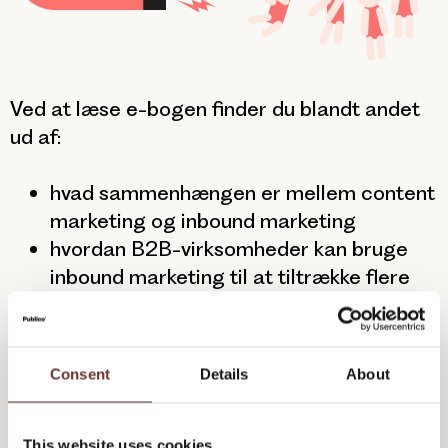
Ved at læse e-bogen finder du blandt andet
ud af:
hvad sammenhængen er mellem content
marketing og inbound marketing
hvordan B2B-virksomheder kan bruge
inbound marketing til at tiltrække flere
leads
hvilke tekniske værktøjer du skal bruge
for at komme i gang med inbound
Consent
Details
About
marketing
.
Hvordan du bedst arbejder med B2B
leadgenerering
This website uses cookies