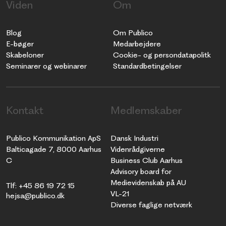
Viden
Om
Blog
Om Publico
E-bøger
Medarbejdere
Skabeloner
Cookie- og persondatapolitk
Seminarer og webinarer
Standardbetingelser
Kontakt
Medlemskaber
Publico Kommunikation ApS
Dansk Industri
Balticagade 7, 8000 Aarhus
Videnrådgiverne
C
Business Club Aarhus
Advisory board for
Medievidenskab på AU
Tlf: +45 86 19 72 15
VL-21
hejsa@publico.dk
Diverse faglige netværk