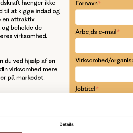
jdskraft hænger ikke
Fornavn
*
 til at kigge indad og
e en attraktiv
, og beholde de
Arbejds e-mail
*
jeres virksomhed.
Virksomhed/organis
n du ved hjælp af en
 din virksomhed mere
nter på markedet.
Jobtitel
*
Details
Du tilmelder dig sa