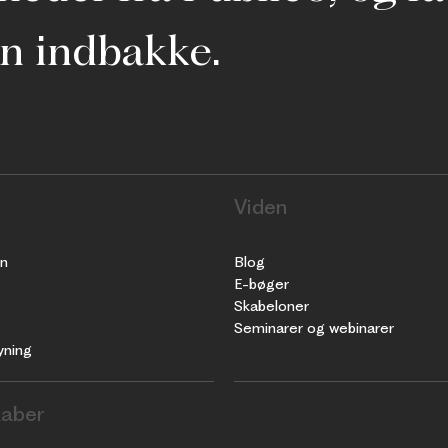
in indbakke.
Viden
n
Blog
E-bøger
Skabeloner
Seminarer og webinarer
yning
aber