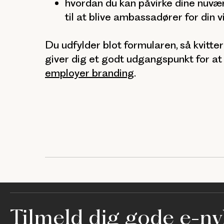
hvordan du kan påvirke dine nuv
t
i
til at blive ambassadører for din 
o
n
Du udfyl
der blot formularen, så kvitte
giver dig et godt udgangspunkt for 
employer branding
.
Tilmeld dig gode e-nyh