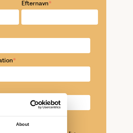
Efternavn
*
ation
*
About
mtidig vores nyhedsbrev