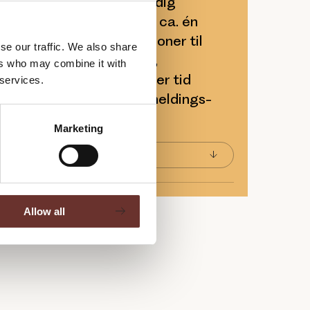
ularen her, tilmelder du dig
hedsbrev, som vi sender ca. én
kan se frem til invitationer til
se our traffic. We also share
cks og solid viden om PR,
ers who may combine it with
keting. Du kan til enhver tid
 services.
 fra os ved at bruge afmeldings-
mails, du modtager.
Marketing
Allow all