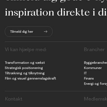
inspiration direkte i d
Tilmeld dig her
Vi kan hjælpe med:
Brancher
Transformation og vækst
Byggebranche
Strategisk positionering
Kommuner
Tiltrækning og tilknytning
IT
Film og visuel gennemslagskraft
Finans
Energi og fors
Kontakt
Medlemsk