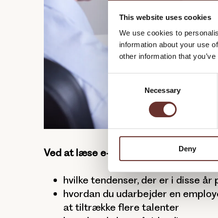
This website uses cookies
We use cookies to personalis
information about your use of
other information that you’ve
C
Necessary
o
n
s
e
n
Deny
t
Ved at læse e-bogen finder du blandt 
S
e
hvilke tendenser, der er i disse å
l
hvordan du udarbejder en employer
e
at tiltrække flere talenter
c