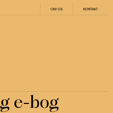
OM OS
KONTAKT
g e-bog