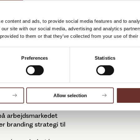
Når du udfylder form
samtidig Publicos ny
gang om måneden. Du 
e content and ads, to provide social media features and to analy
seminarer, tips & tri
 our site with our social media, advertising and analytics partn
kommunikation og mar
 provided to them or that they’ve collected from your use of their
framelde dig e-mails
linket nederst i de e
Preferences
Statistics
Allow selection
andet ud af:
r på arbejdsmarkedet
 branding strategi til