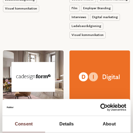
Film
Employer Branding
Visuel kommunikation
Interviews
Digital marketing
Ledelsesrådgivning
Visuel kommunikation
Cadesign Form -
DI Digital - SoMe-strategi
Kernefortælling og
personas
Consent
Details
About