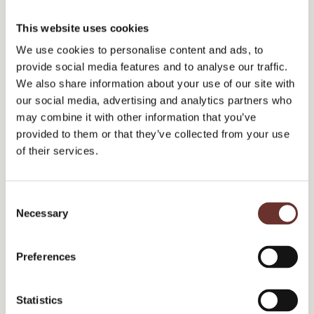
This website uses cookies
Cadesign form er et visuelt
Hvordan styrker man en digital
kommunikationsbureau, der
organisation digitalt? Det var
We use cookies to personalise content and ads, to
udvikler, designer og
mere eller mindre sådan,
provide social media features and to analyse our traffic.
producerer...
udfordringen...
We also share information about your use of our site with
our social media, advertising and analytics partners who
Content Marketing
Branding
Sociale medier
Digital marketing
may combine it with other information that you’ve
Personas
Kernefortælling
provided to them or that they’ve collected from your use
Digital marketing
of their services.
C
Necessary
o
n
s
Preferences
e
n
t
Statistics