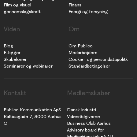
Film og visuel
Finans
gennemslagskraft
Energi og forsyning
Viden
Om
Blog
Om Publico
E-bøger
Medarbejdere
Skabeloner
Cookie- og persondatapolitk
Seminarer og webinarer
Standardbetingelser
Kontakt
Medlemskaber
Publico Kommunikation ApS
Dansk Industri
Balticagade 7, 8000 Aarhus
Videnrådgiverne
C
Business Club Aarhus
Advisory board for
Medievidenskab på AU