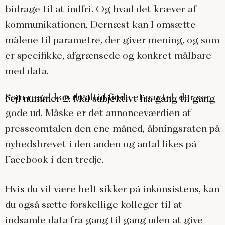
bidrage til at indfri. Og hvad det kræver af
kommunikationen. Dernæst kan I omsætte
målene til parametre, der giver mening, og som
er specifikke, afgrænsede og konkret målbare
med data.
Som regel kan du altid finde et par tal, der ser
Fejl nummer 2: Mål subjektivt fra gang til gang
gode ud. Måske er det annonceværdien af
presseomtalen den ene måned, åbningsraten på
nyhedsbrevet i den anden og antal likes på
Facebook i den tredje.
Hvis du vil være helt sikker på inkonsistens, kan
du også sætte forskellige kolleger til at
indsamle data fra gang til gang uden at give