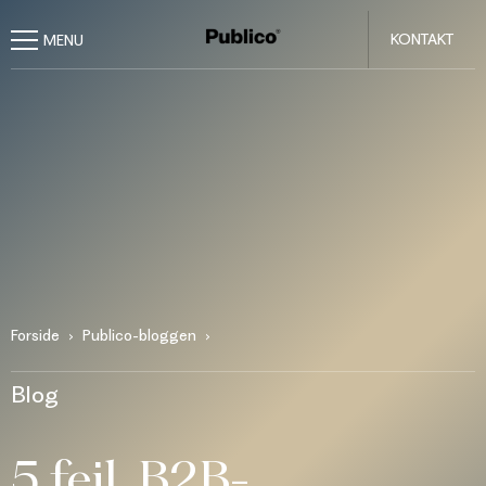
KONTAKT
Forside
Publico-bloggen
Blog
5 fejl, B2B-