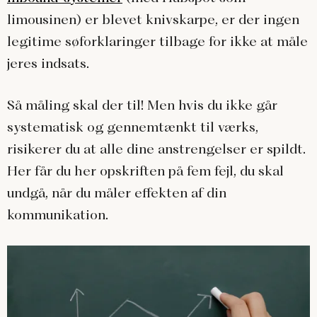
limousinen) er blevet knivskarpe, er der ingen
legitime søforklaringer tilbage for ikke at måle
jeres indsats.
Så måling skal der til! Men hvis du ikke går
systematisk og gennemtænkt til værks,
risikerer du at alle dine anstrengelser er spildt.
Her får du her opskriften på fem fejl, du skal
undgå, når du måler effekten af din
kommunikation.