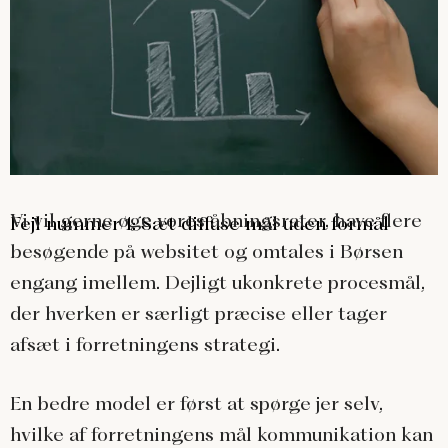
Vi vil gerne øge vores åbningsrater, have flere
Fejl nummer 1: Sæt diffuse mål uden formål
besøgende på websitet og omtales i Børsen
engang imellem. Dejligt ukonkrete procesmål,
der hverken er særligt præcise eller tager
afsæt i forretningens strategi.
En bedre model er først at spørge jer selv,
hvilke af forretningens mål kommunikation kan