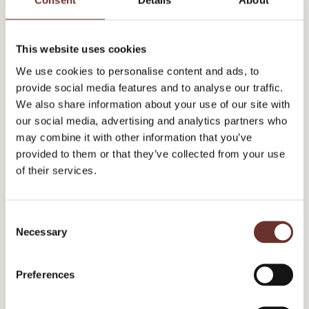
Consent
Details
About
sker der ikke mere, når først du har kørt din
PowerPoint med resultaterne af for ledelsen.
This website uses cookies
We use cookies to personalise content and ads, to
En bedre model er at dykke ned i både de
provide social media features and to analyse our traffic.
tiltag, der virker, og de tiltag, der ikke gør.
We also share information about your use of our site with
Måling er ikke et mål i sig selv. Resultaterne
our social media, advertising and analytics partners who
may combine it with other information that you’ve
skal gøre jer i stand til at justere jeres
provided to them or that they’ve collected from your use
kommunikation og gøre den skarpere. Skru op
of their services.
for det, der virker. Drop eller forbedr det, der
ikke gør.
C
Necessary
o
Pyh, det er noget komplekst med al den
Fejl nummer 5: Lad stå til
n
effektmåling. Og du har jo også lige noget
s
Preferences
messemateriale og et par Facebook-updates,
e
n
der skal være klar. Så måske kan du kigge på