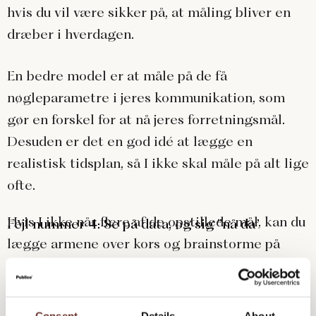
hvis du vil være sikker på, at måling bliver en
dræber i hverdagen.
En bedre model er at måle på de få
nøgleparametre i jeres kommunikation, som
gør en forskel for at nå jeres forretningsmål.
Desuden er det en god idé at lægge en
realistisk tidsplan, så I ikke skal måle på alt lige
ofte.
Hvis I ikke når flere af de opstillede mål, kan du
Fejl nummer 4: Se på data, og sig ”nå da”
lægge armene over kors og brainstorme på
undskyldninger i din favør. Hvis I omvendt
ligger pænt over mål, har du ro på bagsmækken
og kan læne dig roligt tilbage. Uanset hvad, så