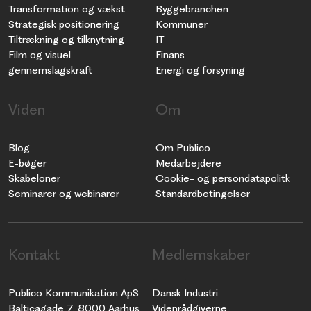
Transformation og vækst
Byggebranchen
Strategisk positionering
Kommuner
Tiltrækning og tilknytning
IT
Film og visuel
Finans
gennemslagskraft
Energi og forsyning
Viden
Om
Blog
Om Publico
E-bøger
Medarbejdere
Skabeloner
Cookie- og persondatapolitk
Seminarer og webinarer
Standardbetingelser
Kontakt
Medlemskaber
Publico Kommunikation ApS
Dansk Industri
Balticagade 7, 8000 Aarhus
Videnrådgiverne