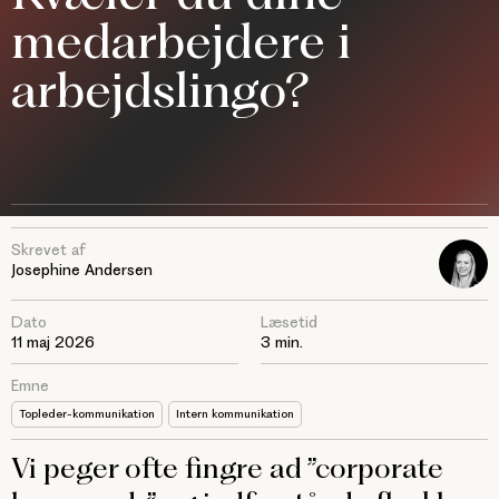
medarbejdere i
arbejdslingo?
Skrevet af
Josephine Andersen
Dato
Læsetid
11 maj 2026
3 min.
Emne
Topleder-kommunikation
Intern kommunikation
Vi peger ofte fingre ad ”corporate