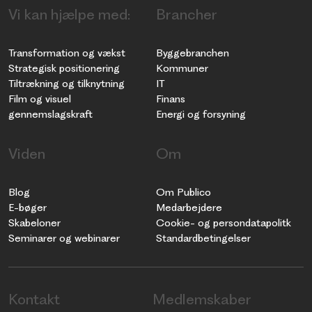
Vi kan hjælpe med:
Brancher
Transformation og vækst
Byggebranchen
Strategisk positionering
Kommuner
Tiltrækning og tilknytning
IT
Film og visuel
Finans
gennemslagskraft
Energi og forsyning
Viden
Om
Blog
Om Publico
E-bøger
Medarbejdere
Skabeloner
Cookie- og persondatapolitk
Seminarer og webinarer
Standardbetingelser
Kontakt
Medlemskaber