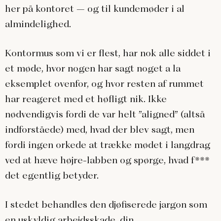
her på kontoret – og til kundemøder i al
almindelighed.
Kontormus som vi er flest, har nok alle siddet i
et møde, hvor nogen har sagt noget a la
eksemplet ovenfor, og hvor resten af rummet
har reageret med et høfligt nik. Ikke
nødvendigvis fordi de var helt ”aligned” (altså
indforståede) med, hvad der blev sagt, men
fordi ingen orkede at trække mødet i langdrag
ved at hæve højre-labben og spørge, hvad f***
det egentlig betyder.
I stedet behandles den djøfiserede jargon som
en uskyldig arbejdsskade, din