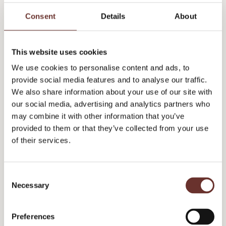
sammen i Nike-skoene.
Consent
Details
About
Herhjemme har Djøfbladet også flere gange
spurgt sine læsere ind til hvilke ord og
This website uses cookies
vendinger på jobbet, der kradser mest i
We use cookies to personalise content and ads, to
provide social media features and to analyse our traffic.
øregangene, og her ringer floskel-alarmerne
We also share information about your use of our site with
også på maksimal volumen. For vi gider hverken
our social media, advertising and analytics partners who
se ind i, hvordan vi spiller hinanden gode,
may combine it with other information that you’ve
provided to them or that they’ve collected from your use
genbesøge ting eller være aligned,
of their services.
omstillingsparate og robuste – for slet ikke at
tale om det døde blik, du kan få ved at ytre
C
sætningen: jeg hører, hvad du siger.
Necessary
o
n
Pointen her er lidt den samme. For som Anne
s
Preferences
Linnet Band sang: Det er ikke det, du siger…
e