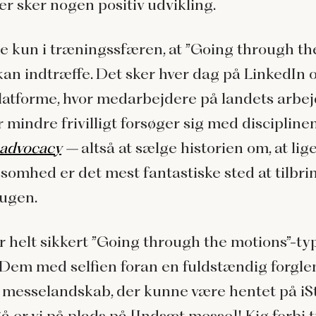
er sker nogen positiv udvikling.
ke kun i træningssfæren, at ”Going through th
kan indtræffe. Det sker hver dag på LinkedIn 
platforme, hvor medarbejdere på landets arbe
 mindre frivilligt forsøger sig med discipline
 advocacy
–
altså at sælge historien om, at lig
ksomhed er det mest fantastiske sted at tilbri
ugen.
 helt sikkert ”Going through the motions”-ty
. Dem med selfien foran en fuldstændig forgl
et messelandskab, der kunne være hentet på iS
å er vi på plads på [Indsæt messe]! Kig forbi t