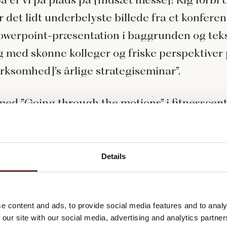
er det lidt underbelyste billede fra et konfere
werpoint-præsentation i baggrunden og teks
g med skønne kolleger og friske perspektiver
irksomhed]’s årlige strategiseminar”.
ed ”Going through the motions” i fitnesscent
e, at bevægelserne er der. Det
ligner
træning (
 advocacy
). Men det
føles
ikke rigtig sådan, gø
Details
laimer: Jeg ved godt, at det er HAMRENDE urime
medarbejdere, der bare gør deres bedste fo
ere glade og ”poste noget mere på LinkedIn”. 
e content and ads, to provide social media features and to analy
 our site with our social media, advertising and analytics partn
så urimeligt overfor de ledere, der har gjort 