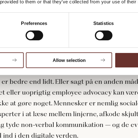
 provided to them or that they’ve collected from your use of their
 at lave en strategi for
employee advocacy.
Preferences
Statistics
r bare ikke på… at det faktisk havde været be
re.
do not! There is no try
Allow selection
andler om employee advocacy, gælder reglen 
 er bedre end lidt. Eller sagt på en anden måd
et eller uoprigtig employee advocacy kan vær
ikke at gøre noget. Mennesker er nemlig social
perter i at læse mellem linjerne, afkode skjul
og tyde non-verbal kommunikation – og de ev
 ind i den digitale verden.