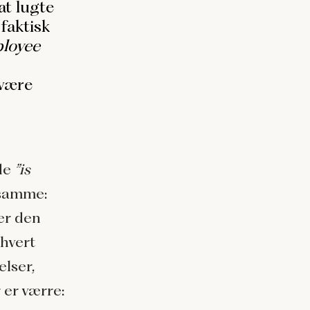
at lugte
faktisk
loyee
svære
nde
”is
 samme:
er den
 hvert
lser,
er værre: