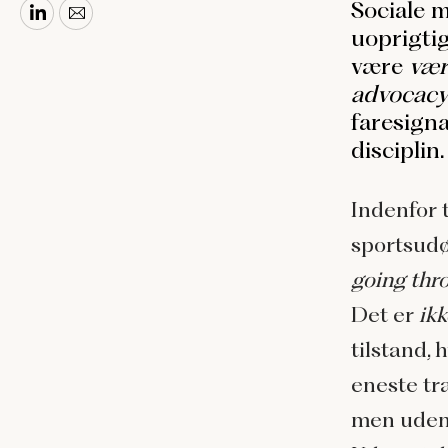
Sociale m
uoprigti
være
vær
advocac
faresigna
disciplin.
Indenfor 
sportsudø
going thr
Det er
ik
tilstand,
eneste tr
men uden 