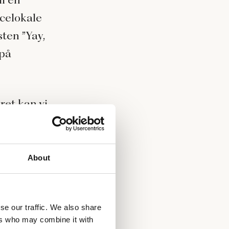
ncelokale
ten ”Yay,
 på
ret kan vi
eller
r det?
About
ligt at
r at gøre
Det er
se our traffic. We also share
ers who may combine it with
sig den