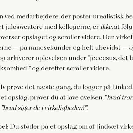
en ved medarbejdere, der poster urealistisk b
ørt julesweatere med kollegerne, er
ikke,
at føl
verser opslaget og scroller videre. Den virkel
lgerne – på nanosekunder og helt ubevidst –
o
og arkiverer oplevelsen under ”jeeeesus, det l
rksomhed!” og derefter scroller videre.
lv prøve det næste gang, du logger på Linked
et opslag, prøver du at lave øvelsen, ”
hvad
tror
g
”hvad siger de i virkeligheden?”.
el: Du støder på et opslag om at [indsæt vir