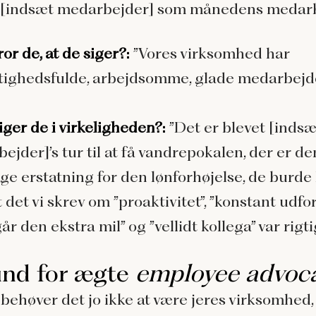
t [indsæt medarbejder] som månedens medarb
or de, at de siger?:
”Vores virksomhed har
tighedsfulde, arbejdsomme, glade medarbejd
iger de i virkeligheden?:
”Det er blevet [indsæ
ejder]’s tur til at få vandrepokalen, der er de
ige erstatning for den lønforhøjelse, de burde 
t det vi skrev om ”proaktivitet”, ”konstant udfo
”går den ekstra mil” og ”vellidt kollega” var rigtig
nd for ægte
employee advoc
 behøver det jo ikke at være jeres virksomhed,