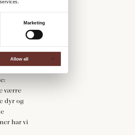
 services.
Marketing
dre helt
Allow all
nemlig, at
e:
e værre
e dyr og
te
ner har vi