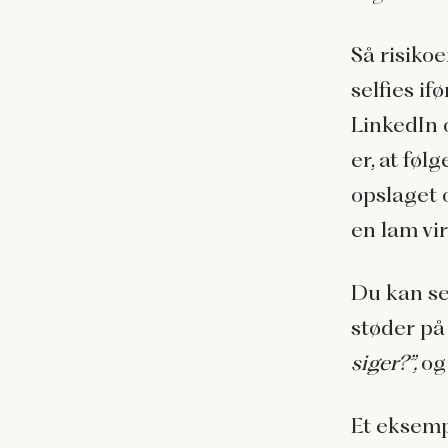
Så risiko
selfies if
LinkedIn o
er, at fø
opslaget
en lam vi
Du kan se
støder på 
siger?”,
o
Et eksemp