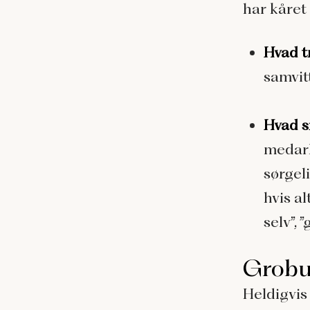
har kåre
Hvad tr
samvit
Hvad s
medarb
sørgel
hvis al
selv”, 
Grobu
Heldigvis