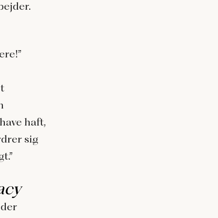
ejder.
ere!”
t
n
have haft,
rdrer sig
t.”
acy
 der