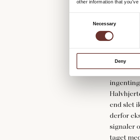
other information that you’ve
ulejlighed
C
Necessary
o
Det ændre
n
at lade væ
s
e
n
Do or 
Deny
t
S
Når det h
e
ingenting
l
e
Halvhjert
c
end slet 
t
i
derfor eks
o
signaler 
n
taget med