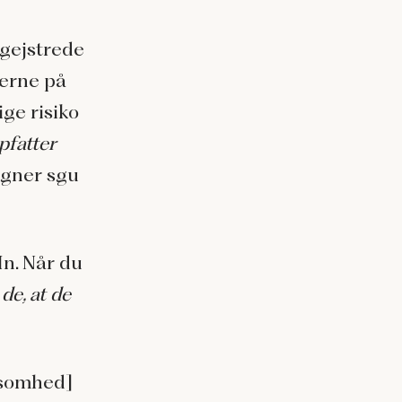
egejstrede
gerne på
ige risiko
pfatter
igner sgu
In. Når du
 de, at de
ksomhed]