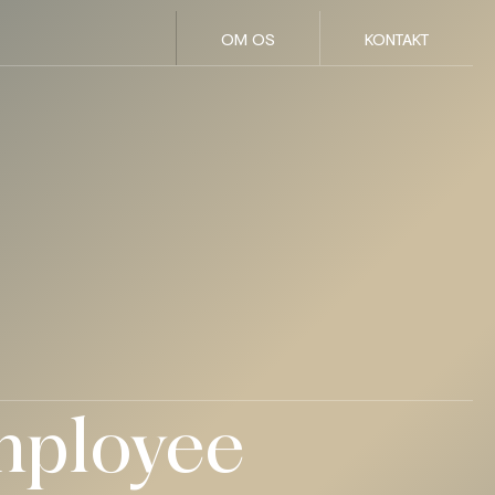
OM OS
KONTAKT
mployee