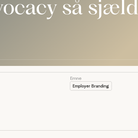
vocacy så sjæl
Emne
Employer Branding