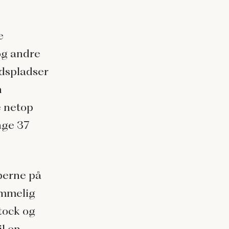
e
og andre
jdspladser
n
e netop
nge 37
perne på
emmelig
tock og
il en