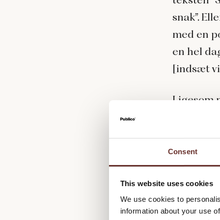
snak”. Ell
med en po
en hel da
[indsæt v
Ligesom m
sagtens s
employee
Consent
Full disc
udskamme 
This website uses cookies
deres led
We use cookies to personalis
information about your use of
faktisk og