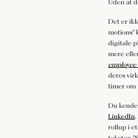
Uden at d
Det er ik
motions” 
digitale 
mere eller
employee
deres vir
timer om 
Du kender
LinkedIn
rollup i 
teksten ”S