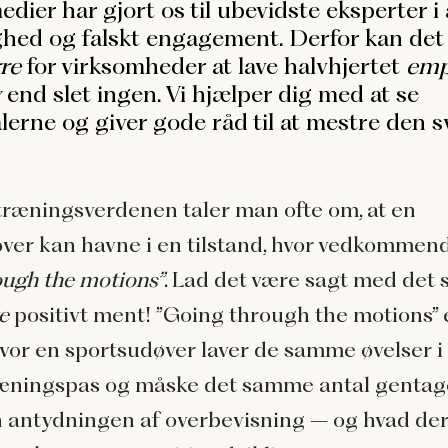
edier har gjort os til ubevidste eksperter i 
ghed og falskt engagement. Derfor kan det 
re
for virksomheder at lave halvhjertet
emp
y
end slet ingen. Vi hjælper dig med at se
lerne og giver gode råd til at mestre den 
træningsverdenen taler man ofte om, at en
ver kan havne i en tilstand, hvor vedkomme
ough the motions”
. Lad det være sagt med det
ke
positivt ment! ”Going through the motions” 
 hvor en sportsudøver laver de samme øvelser i
æningspas og måske det samme antal gentage
antydningen af overbevisning – og hvad der 