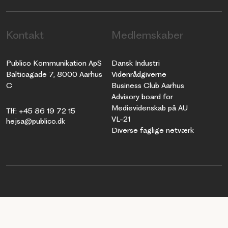
Kontakt
Medlemskaber
Publico Kommunikation ApS
Dansk Industri
Balticagade 7, 8000 Aarhus
Videnrådgiverne
C
Business Club Aarhus
Advisory board for
Medievidenskab på AU
Tlf: +45 86 19 72 15
VL-21
hejsa@publico.dk
Diverse faglige netværk