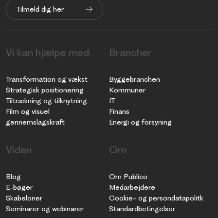
Tilmeld dig her
Vi kan hjælpe med:
Brancher
Transformation og vækst
Byggebranchen
Strategisk positionering
Kommuner
Tiltrækning og tilknytning
IT
Film og visuel
Finans
gennemslagskraft
Energi og forsyning
Viden
Om
Blog
Om Publico
E-bøger
Medarbejdere
Skabeloner
Cookie- og persondatapolitk
Seminarer og webinarer
Standardbetingelser