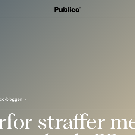
ico-bloggen
for straffer m