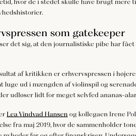
tid, hvor de i stedet skulle have brugt mere t
yhedshistorier.
rvspressen som gatekeeper
er det sig, at den journalistiske pibe har fåe
sultat af kritikken er erhvervspressen i højer
t luge ud i mængden af violinspil og serenade
 der udløser lidt for meget selvfed ananas-ala
ser
Lea Vindvad Hansen
og kollegaen Irene Pol
lse fra maj 2019, hvor de sammenholder tone
le nyheder før og efter finanskrisen. Undersøg