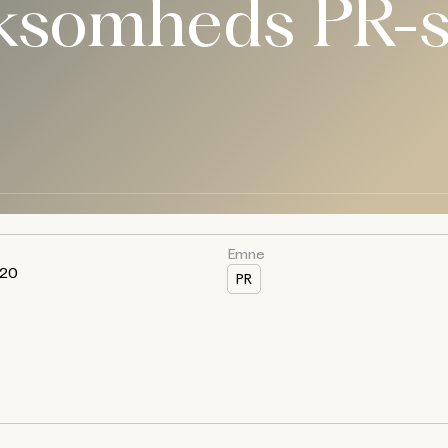
rksomheds PR-s
Emne
020
PR