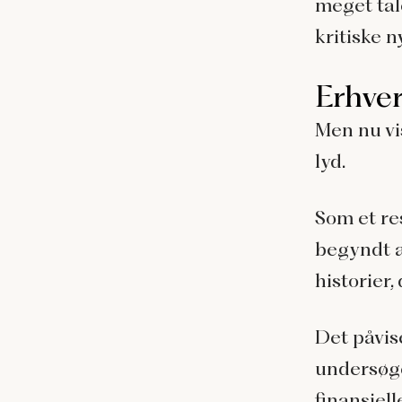
meget tale
kritiske n
Erhve
Men nu vis
lyd.
Som et re
begyndt a
historier,
Det påvi
undersøge
finansiel