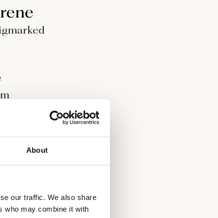
årene
ligmarked
e
om
ejstret
eres PR-
ndigvis
About
de med, at
se our traffic. We also share
ers who may combine it with