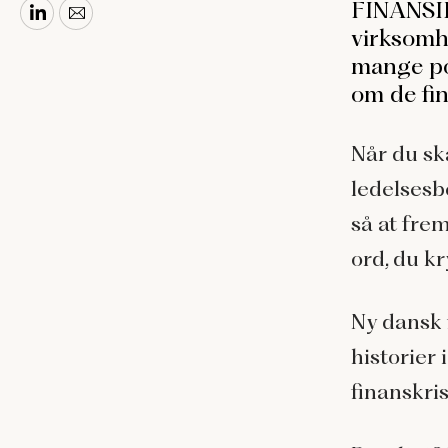
FINANSIE
virksomh
mange pos
om de fin
Når du sk
ledelsesbe
så at fre
ord, du k
Ny dansk 
historier 
finanskri