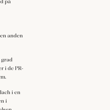
id på
t en anden
e grad
r i de PR-
rm.
lach i en
n i
elsen