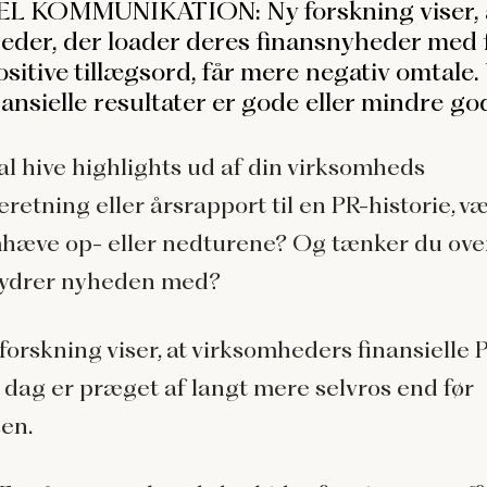
L KOMMUNIKATION: Ny forskning viser, 
eder, der loader deres finansnyheder med 
itive tillægsord, får mere negativ omtale.
ansielle resultater er gode eller mindre go
al hive highlights ud af din virksomheds
retning eller årsrapport til en PR-historie, v
mhæve op- eller nedturene? Og tænker du over
rydrer nyheden med?
forskning viser, at virksomheders finansielle 
i dag er præget af langt mere selvros end før
sen.