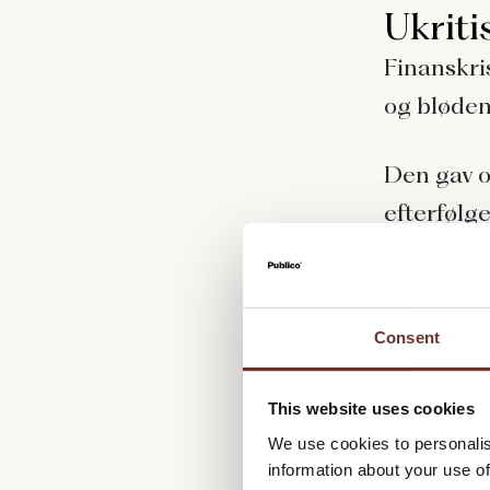
Ukriti
Finanskri
og bløden
Den gav o
efterfølg
sammenlig
for den m
historier
Consent
stemte ov
This website uses cookies
Selvom ta
We use cookies to personalis
fortolkni
information about your use of