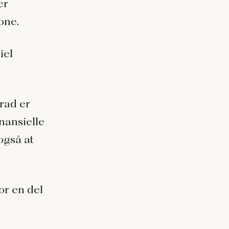
er
one.
iel
grad er
nansielle
også at
or en del