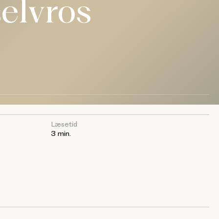
elvros
Læsetid
3 min.