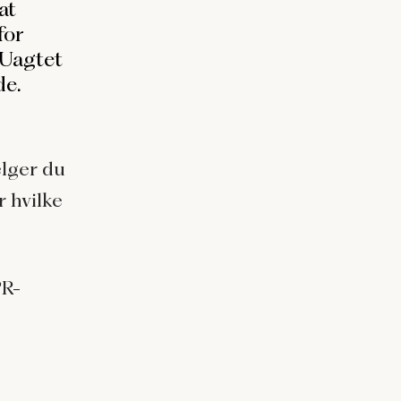
at
for
 Uagtet
de.
ælger du
 hvilke
PR-