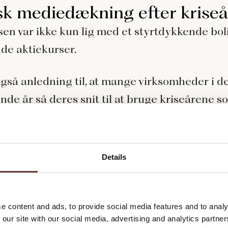
sk mediedækning efter krise
sen var ikke kun lig med et styrtdykkende bo
de aktiekurser.
gså anledning til, at mange virksomheder i d
ende år så deres snit til at bruge kriseårene s
ningsgrundlag. Det betød, at når de blev beg
indste økonomiske fremgang, forsynede de d
 med selvrosende superlativer, der ikke nødve
Details
erens med tallene i regnskabet.
llene er fakta, er det nemlig ikke ensbetyden
e content and ads, to provide social media features and to analy
ngen af dem er det samme.
 our site with our social media, advertising and analytics partn