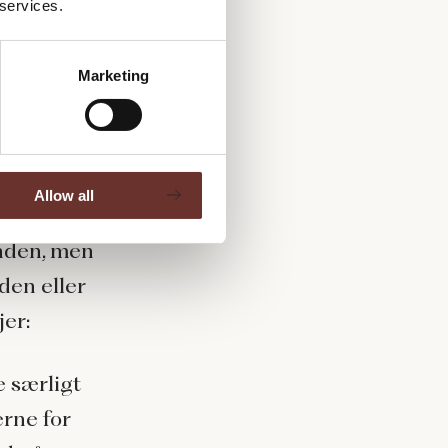
 services.
t for at
Marketing
 at
 eller
Allow all
sjældent
unden, men
den eller
jer:
 særligt
erne for