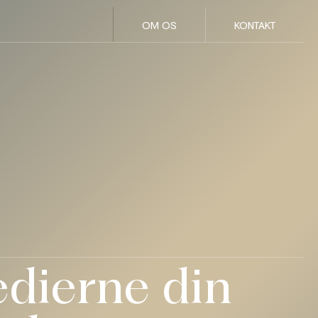
OM OS
KONTAKT
edierne din