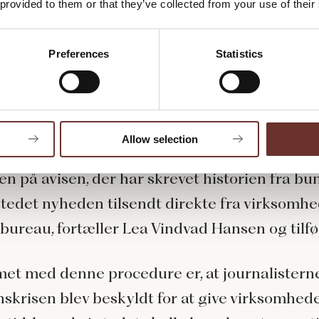
 provided to them or that they’ve collected from your use of their
fter finanskrisen blev erhvervspressen beskyld
Preferences
Statistics
t sin kritiske sans. Det skyldtes blandt andet,
journalisterne hverken havde kompetencerne
at gå tallene efter i sømmene:
Allow selection
læser en nyhed i eksempelvis Børsen, er det 
ten på avisen, der har skrevet historien fra b
 stedet nyheden tilsendt direkte fra virksomhe
bureau, fortæller Lea Vindvad Hansen og tilfø
et med denne procedure er, at journalisterne
anskrisen blev beskyldt for at give virksomhed