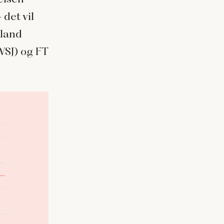
det vil
nland
(WSJ) og FT