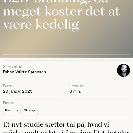
meget koster det at
være kedelig
Skrevet af
Esben Würtz Sørensen
Dato
Læsetid
29 januar 2025
3 min.
Emne
Branding
Strategi
Et nyt studie sætter tal på, hvad vi
måske godt vidste i forvejen: Det betaler