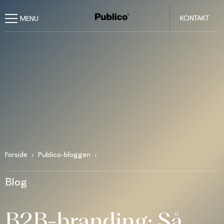
KONTAKT
Forside
Publico-bloggen
Blog
B2B-branding: Så