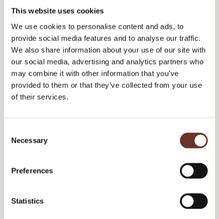
samme effekt som de ikke-kedelige. I
This website uses cookies
Storbritannien ville det koste yderligere 13,29
We use cookies to personalise content and ads, to
milliarder pund. Alene fordi annoncørerne med
provide social media features and to analyse our traffic.
de kedelige reklamer er nødt til at bruge så
We also share information about your use of our site with
our social media, advertising and analytics partners who
meget mere budget på indrykning for at få
may combine it with other information that you’ve
målgrupperne til at huske dem.
provided to them or that they’ve collected from your use
of their services.
Og udfordringen med kedelige reklamer er
faktisk endnu større i B2B-verdenen. Her er det
C
hele 60% af reklamerne, der giver en neutral
Necessary
o
følelse i UK, mens 54% har den samme
n
s
oplevelse i USA.
Preferences
e
n
Årsagerne til kedsomheds-
t
Statistics
epidemien
S