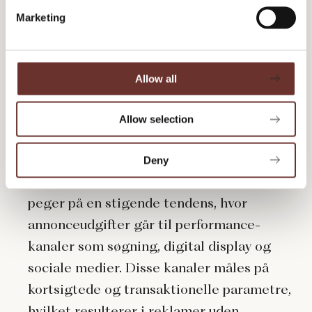
e
Hvorfor er det så egentlig, at der kommer flere
Marketing
l
og flere reklamer, som ikke vækker følelser?
e
Det har studiet også et bud på.
c
t
Allow all
i
Forfatterne identificerer fire primære årsager
o
til en stigning i kedelige reklamer, som de
Allow selection
n
kalder "de fire ryttere i dullokalypsen".
Deny
For meget fokus på performance
: Studiet
peger på en stigende tendens, hvor
annonceudgifter går til performance-
kanaler som søgning, digital display og
sociale medier. Disse kanaler måles på
kortsigtede og transaktionelle parametre,
hvilket resulterer i reklamer uden