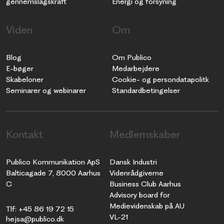
gennemslagskraft
Energi og forsyning
Viden
Om
Blog
Om Publico
E-bøger
Medarbejdere
Skabeloner
Cookie- og persondatapolitk
Seminarer og webinarer
Standardbetingelser
Kontakt
Medlemskaber
Publico Kommunikation ApS
Dansk Industri
Balticagade 7, 8000 Aarhus
Videnrådgiverne
C
Business Club Aarhus
Advisory board for
Medievidenskab på AU
Tlf: +45 86 19 72 15
VL-21
hejsa@publico.dk