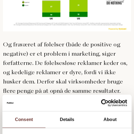
Og fraværet af følelser (både de positive og
negative) er et problem i marketing, siger
forfatterne. De følelsesløse reklamer keder os,
og kedelige reklamer er dyre, fordi vi ikke
husker dem. Derfor skal virksomheder bruge
flere penge på at opnå de samme resultater.
Ifølge studiet skulle de virksomheder i USA,
der laver de kedelige reklamer, bruge
Consent
Details
About
yderligere 189 milliarder dollars for at få den