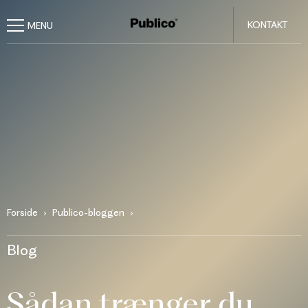
KONTAKT
Forside
Publico-bloggen
Blog
Sådan trænger du