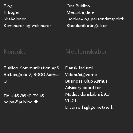
Blog
Om Publico
E-bøger
Medarbejdere
Skabeloner
Cookie- og persondatapolitk
Seminarer og webinarer
Standardbetingelser
Kontakt
Medlemskaber
Publico Kommunikation ApS
Dansk Industri
Balticagade 7, 8000 Aarhus
Videnrådgiverne
C
Business Club Aarhus
Advisory board for
Medievidenskab på AU
Tlf: +45 86 19 72 15
VL-21
hejsa@publico.dk
Diverse faglige netværk