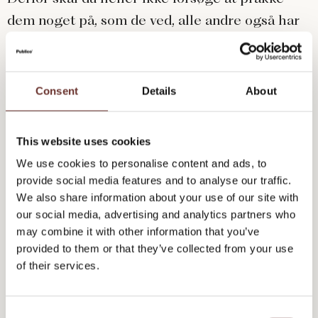
dem noget på, som de ved, alle andre også har
adgang til. De vil have noget, der skiller sig ud
og ikke er set før. I en verden af grå, forvaskede
sokker, vil de have den græsgrønne
Consent
Details
About
ankelstrømpe med margeritprint og similisten.
This website uses cookies
Gave-differentiering er helt afgørende, hvis du
We use cookies to personalise content and ads, to
vil gøre dig bemærket og ikke mindst blive
provide social media features and to analyse our traffic.
husket. Tag et kig på jeres forretning og svar på
We also share information about your use of our site with
følgende:
our social media, advertising and analytics partners who
may combine it with other information that you’ve
provided to them or that they’ve collected from your use
Hvad er vores værdier?
of their services.
Hvad er vores tone of voice?
Hvad er vores superkræfter?
C